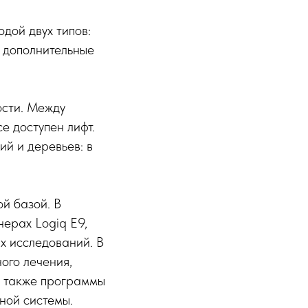
дой двух типов:
 дополнительные
ости. Между
е доступен лифт.
й и деревьев: в
й базой. В
нерах Logiq E9,
х исследований. В
ого лечения,
а также программы
ной системы.