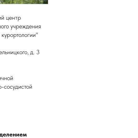
ий центр
ного учреждения
 курортологии"
льницкого, д. 3
ичной
о-сосудистой
зделением