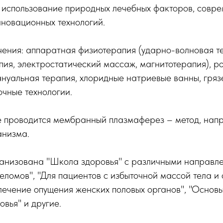
 использование природных лечебных факторов, совре
новационных технологий.
чения: аппаратная физиотерапия (ударно-волновая т
пия, электростатический массаж, магнитотерапия), 
нуальная терапия, хлоридные натриевые ванны, гряз
очные технологии.
е проводится мембранный плазмаферез – метод, нап
анизма.
ганизована "Школа здоровья" с различными направле
еломов", "Для пациентов с избыточной массой тела и
ечение опущения женских половых органов", "Основы
вья" и другие.