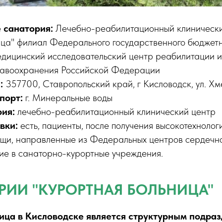
 санатория:
Лечебно-реабилитационный клиническ
ица" филиал Федерального государственного бюджет
дицинский исследовательский центр реабилитации и
равоохранения Российской Федерации
я:
357700, Ставропольский край, г Кисловодск, ул. Хме
порт:
г. Минеральные воды
ия:
лечебно-реабилитационный клинический центр
вки:
есть, пациенты, после получения высокотехнолог
щи, направленные из Федеральных центров сердечн
ие в санаторно-курортные учреждения.
РИИ "КУРОРТНАЯ БОЛЬНИЦА"
ица в Кисловодске является структурным подра