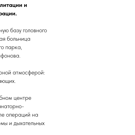
литации и
рации.
ную базу головного
ная больница
го парка,
афонова.
ерной атмосферой:
ающих.
ебном центре
анаторно-
ле операций на
емы и дыхательных