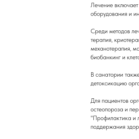
Лечение включает
оборудования и ин
Среди методов ле
терапия, криотера
механотерапия, ма
биобанкинг и клет
В санатории такж
детоксикацию орг
Для пациентов ор
остеопороза и пер
"Профилактика и л
поддержания здоро