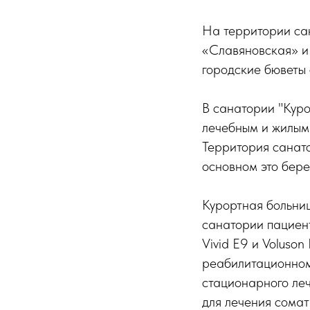
На территории сан
«Славяновская» и
городские бюветы 
В санатории "Куро
лечебным и жилыми
Территория санато
основном это бере
Курортная больни
санатории пациент
Vivid E9 и Voluso
реабилитационном
стационарного леч
для лечения сома