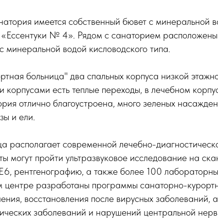
атория имеется собственный бювет с минеральной во
 «Ессентуки № 4». Рядом с санаторием расположены
с минеральной водой кисловодского типа.
ртная больница" два спальных корпуса низкой этажн
 корпусами есть теплые переходы, в лечебном корпус
рия отлично благоустроена, много зеленых насаждени
зы и ели.
ца располагает современной лечебно-диагностическо
ы могут пройти ультразвуковое исследование на ска
n E6, рентгенографию, а также более 100 лабораторны
 центре разработаны программы санаторно-курортн
ения, восстановления после вирусных заболеваний, 
тических заболеваний и нарушений центральной нерв