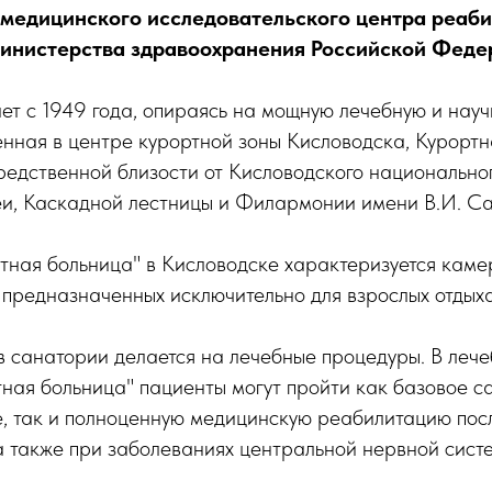
медицинского исследовательского центра реаби
инистерства здравоохранения Российской Феде
т с 1949 года, опираясь на мощную лечебную и науч
нная в центре курортной зоны Кисловодска, Курорт
редственной близости от Кисловодского национально
и, Каскадной лестницы и Филармонии имени В.И. С
тная больница" в Кисловодске характеризуется кам
 предназначенных исключительно для взрослых отдых
в санатории делается на лечебные процедуры. В леч
ная больница" пациенты могут пройти как базовое с
е, так и полноценную медицинскую реабилитацию пос
 а также при заболеваниях центральной нервной сист