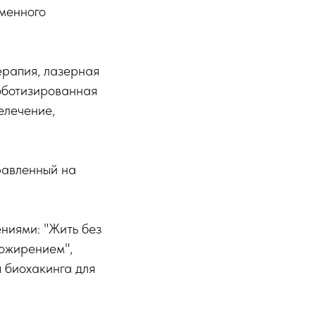
менного
ерапия, лазерная
роботизированная
елечение,
равленный на
ниями: "Жить без
 ожирением",
 биохакинга для