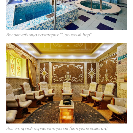
Водолечебница санатория "Сосновый Бор"
Зал янтарной аэроионотерапии (янтарная комната)