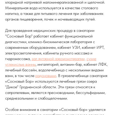
хлоридной натриевой маломинерализованной и щелочной.
Минеральная вода используется в качестве столового
напитка, а также для питьевого лечения при заболеваниях
органов пищеварения, почек и мочевыводящих путей.
Для проведения медицинских процедур в санатории
"Сосновый Бор" работает кабинет функциональной
диагностики, клинико-биохимическая лаборатория с
современным оборудованием, кабинет УЗИ, кабинет ИРТ,
электросветолечения, кабинеты ручного массажа и
гидромассажа,
зал янтарной аэроионотерапии,
сухие
углекислые ванны
, ингаляторий, витамин-бар, кабинет ЛФК,
лечебный бассейн, водолечебница с несколькими видами
ванн, в том числе
радоновыми
. В грязелечебнице санатория
«Сосновый Бор» используются лечебные грязи озера
"Дикое" Гродненской области. Эти грязи относятся к
сапропелевым, являются пресноводными, бессульфидными,
среднезольными и слабощелочными.
Особое внимание в санатории «Сосновый бор» уделяется