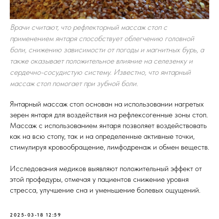
Врачи считают, что рефлекторный массаж стоп с
применением янтаря способствует облегчению головной
боли, снижению зависимости от погоды и магнитных бурь, а
также оказывает положительное влияние на селезенку и
сердечно-сосудистую систему. Известно, что янтарный
массаж стоп помогает при зубной боли.
Янтарный массаж стоп основан на использовании нагретых
зерен янтаря для воздействия на рефлексогенные зоны стоп.
Массаж с использованием янтаря позволяет воздействовать
как на всю стопу, так и на определенные активные точки,
стимулируя кровообращение, лимфодренаж и обмен веществ.
Исследования медиков выявляют положительный эффект от
этой профедуры, отмечая у пациентов снижение уровня
стресса, улучшение сна и уменьшение болевых ощущений.
2025-03-18 12:59