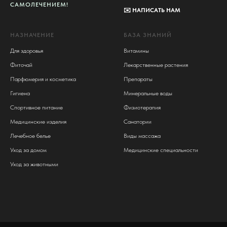
САМОЛЕЧЕНИЕМ!
✉️
НАПИСАТЬ НАМ
НАЗНАЧЕНИЕ
БАЗА ЗНАНИЙ
Для здоровья
Витамины
Фиточай
Лекарственные растения
Парфюмерия и косметика
Препараты
Гигиена
Минеральные воды
Спортивное питание
Физиотерапия
Медицинские изделия
Санатории
Лечебное белье
Виды массажа
Уход за домом
Медицинские специальности
Уход за животными