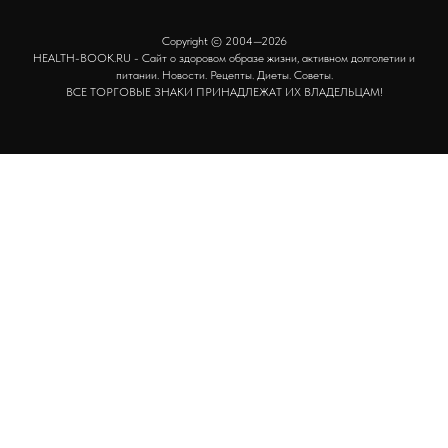
Copyright © 2004—2026
HEALTH-BOOK.RU - Сайт о здоровом образе жизни, активном долголетии и
питании. Новости. Рецепты. Диеты. Советы.
ВСЕ ТОРГОВЫЕ ЗНАКИ ПРИНАДЛЕЖАТ ИХ ВЛАДЕЛЬЦАМ!