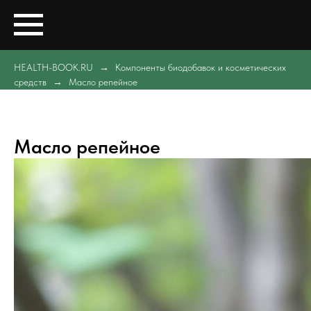
HEALTH-BOOK.RU
Компоненты биодобавок и косметических
средств
Масло репейное
Масло репейное