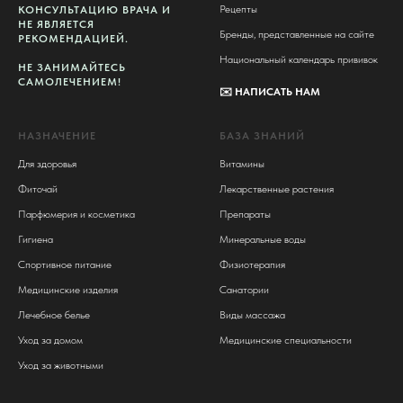
Рецепты
КОНСУЛЬТАЦИЮ ВРАЧА И
НЕ ЯВЛЯЕТСЯ
Бренды, представленные на сайте
РЕКОМЕНДАЦИЕЙ.
Национальный календарь прививок
НЕ ЗАНИМАЙТЕСЬ
САМОЛЕЧЕНИЕМ!
✉️
НАПИСАТЬ НАМ
НАЗНАЧЕНИЕ
БАЗА ЗНАНИЙ
Для здоровья
Витамины
Фиточай
Лекарственные растения
Парфюмерия и косметика
Препараты
Гигиена
Минеральные воды
Спортивное питание
Физиотерапия
Медицинские изделия
Санатории
Лечебное белье
Виды массажа
Уход за домом
Медицинские специальности
Уход за животными