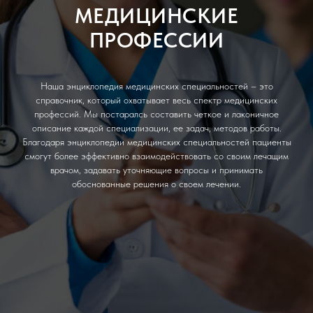
МЕДИЦИНСКИЕ
ПРОФЕССИИ
Наша энциклопедия медицинских специальностей – это
справочник, который охватывает весь спектр медицинских
профессий. Мы постаралсь составить четкое и лаконичное
описание каждой специализации, ее задач, методов работы.
Благодаря энциклопедии медицинских специальностей пациенты
смогут более эффективно взаимодействовать со своим лечащим
врачом, задавать уточняющие вопросы и принимать
обоснованные решения о своем лечении.