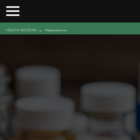
HEALTH-BOOK.RU
→
Медикаменты