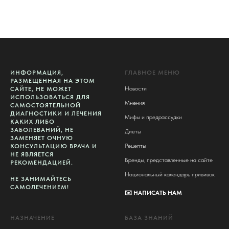
ИНФОРМАЦИЯ,
ГЛАВНОЕ МЕНЮ
РАЗМЕЩЕННАЯ НА ЭТОМ
Новости
САЙТЕ, НЕ МОЖЕТ
ИСПОЛЬЗОВАТЬСЯ ДЛЯ
Мнения
САМОСТОЯТЕЛЬНОЙ
ДИАГНОСТИКИ И ЛЕЧЕНИЯ
Мифы и предрассудки
КАКИХ ЛИБО
ЗАБОЛЕВАНИЙ, НЕ
Диеты
ЗАМЕНЯЕТ ОЧНУЮ
Рецепты
КОНСУЛЬТАЦИЮ ВРАЧА И
НЕ ЯВЛЯЕТСЯ
Бренды, представленные на сайте
РЕКОМЕНДАЦИЕЙ.
Национальный календарь прививок
НЕ ЗАНИМАЙТЕСЬ
САМОЛЕЧЕНИЕМ!
✉️
НАПИСАТЬ НАМ
НАЗНАЧЕНИЕ
БАЗА ЗНАНИЙ