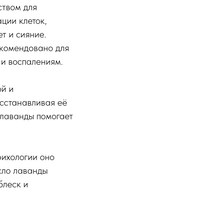
ством для
ции клеток,
т и сияние.
екомендовано для
 и воспалениям.
ой и
осстанавливая её
 лаванды помогает
рихологии оно
асло лаванды
блеск и