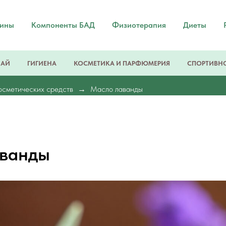
мины
Компоненты БАД
Физиотерапия
Диеты
ЧАЙ
ГИГИЕНА
КОСМЕТИКА И ПАРФЮМЕРИЯ
СПОРТИВНО
осметических средств
Масло лаванды
аванды