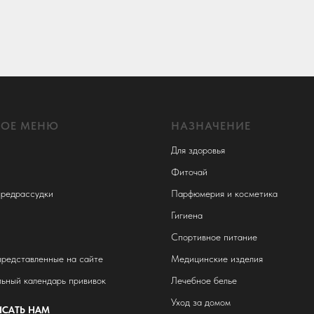
НОЕ МЕНЮ
НАЗНАЧЕНИЕ
Для здоровья
Фиточай
редрассудки
Парфюмерия и косметика
Гигиена
Спортивное питание
представленные на сайте
Медицинские изделия
ьный календарь прививок
Лечебное белье
Уход за домом
САТЬ НАМ