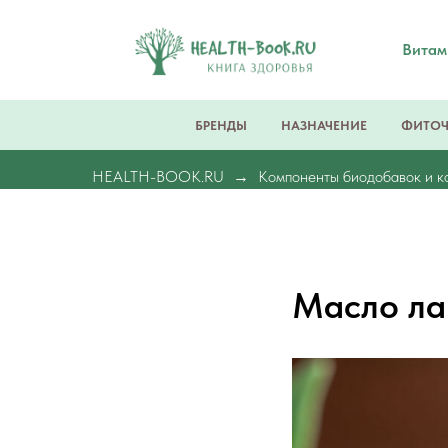
Вита
БРЕНДЫ
НАЗНАЧЕНИЕ
ФИТО
HEALTH-BOOK.RU
Компоненты биодобавок и к
Масло л