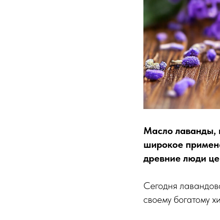
Масло лаванды, 
широкое примене
древние люди це
Сегодня лавандово
своему богатому х