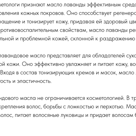
метологи признают масло лаванды эффективным сред
вления кожных покровов. Оно способствует регенера
ащение и тонизирует кожу, придавая ей здоровый цве
противовоспалительным свойствам, масло лаванды р
ельной и проблемной кожей, склонной к раздражению
авандовое масло представляет для обладателей сух
ой кожи. Оно эффективно увлажняет и питает кожу, в
Входя в состав тонизирующих кремов и масок, масло
ость и эластичность.
дового масла не ограничивается косметологией. В т
укрепления волос, борьбы с ломкостью и перхотью. М
волос, питает волосяные луковицы и придает волосам 