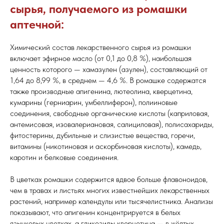
сырья, получаемого из ромашки
аптечной:
Химический состав лекарственного сырья из ромашки
включает эфирное масло (от 0,1 до 0,8 %), наибольшая
ценность которого — хамазулен (азулен), составляющий от
1,64 до 8,99 %, в среднем — 4,6 %. В ромашке содержатся
также производные апигенина, лютеолина, кверцетина,
кумарины (герниарин, умбеллиферон), полииновые
соединения, свободные органические кислоты (каприловая,
антемисовая, изовалериановая, салициловая), полисахариды,
фитостерины, дубильные и слизистые вещества, горечи,
витамины (никотиновая и аскорбиновая кислоты), камедь,
каротин и белковые соединения.
В цветках ромашки содержится вдвое больше флавоноидов,
чем в травах и листьях многих известнейших лекарственных
растений, например календулы или тысячелистника. Анализы
показывают, что апигенин концентрируется в белых
язычковых цветках, а гликозиды кверцетина — в жёлтых