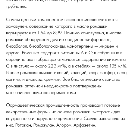
трубчатых.
Самым ценным компонентом эфирного масла считается
хамазулен, содержание которого в масле ромашки
варьируется от 1,64 до 8,99. Помимо хамазулена, в масле
ромашки обнаружены другие соединения: фарнезен,
бисаболол, бисабололоксиды, монотерпены — мирцен и
другие. Ромашка содержит витамины А и C: в собранных в
середине июля образцах отмечается содержание витамина
C в листьях — около 223 мг%, а в стеблях — около 135 мг%.
В золе ромашки выявлен: калий, кальций, хлор, фосфор, сера,
магний, и диоксид кремния. Все биологические свойства
ромашки аптечной неоднократно подтверждены
многочисленными экспериментами.
Фармацевтическая промышленность производит готовые
лекарственные формы на основе ромашки: экстракты для
внутреннего и наружного применения. Самые известные из
них: Ротокан, Ромазулан, Алором, Арфазетин.