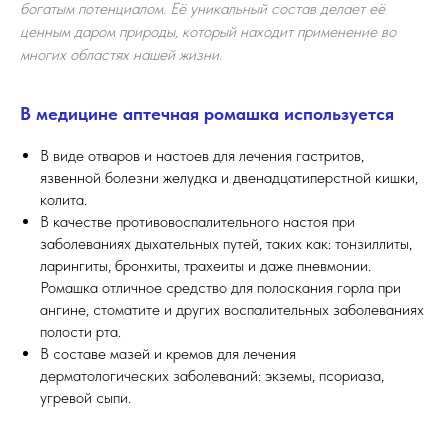
богатым потенциалом. Её уникальный состав делает её
ценным даром природы, который находит применение во
многих областях нашей жизни.
В медицине аптечная ромашка используется
В виде отваров и настоев для лечения гастритов,
язвенной болезни желудка и двенадцатиперстной кишки,
колита.
В качестве противовоспалительного настоя при
заболеваниях дыхательных путей, таких как: тонзиллиты,
ларингиты, бронхиты, трахеиты и даже пневмонии.
Ромашка отличное средство для полоскания горла при
ангине, стоматите и других воспалительных заболеваниях
полости рта.
В составе мазей и кремов для лечения
дерматологических заболеваний: экземы, псориаза,
угревой сыпи.