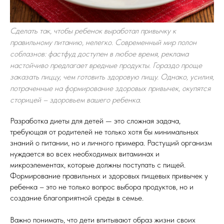
Сделать так, чтобы ребенок выработал привычку к
правильному питанию, нелегко. Современный мир полон
соблазнов: фастфуд доступен в любое время, реклама
настойчиво предлагает вредные продукты. Гораздо проще
заказать пиццу, чем готовить здоровую пищу. Однако, усилия,
потраченные на формирование здоровых привычек, окупятся
сторицей – здоровьем вашего ребенка.
Разработка диеты для детей — это сложная задача,
требующая от родителей не только хотя бы минимальных
знаний о питании, но и личного примера. Растущий организм
нуждается во всех необходимых витаминах и
микроэлементах, которые должны поступать с пищей.
Формирование правильных и здоровых пищевых привычек у
ребенка – это не только вопрос выбора продуктов, но и
создание благоприятной среды в семье.
Важно понимать, что дети впитывают образ жизни своих