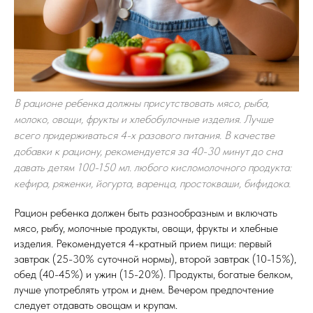
В рационе ребенка должны присутствовать мясо, рыба,
молоко, овощи, фрукты и хлебобулочные изделия. Лучше
всего придерживаться 4-х разового питания. В качестве
добавки к рациону, рекомендуется за 40-30 минут до сна
давать детям 100-150 мл. любого кисломолочного продукта:
кефира, ряженки, йогурта, варенца, простокваши, бифидока.
Рацион ребенка должен быть разнообразным и включать
мясо, рыбу, молочные продукты, овощи, фрукты и хлебные
изделия. Рекомендуется 4-кратный прием пищи: первый
завтрак (25-30% суточной нормы), второй завтрак (10-15%),
обед (40-45%) и ужин (15-20%). Продукты, богатые белком,
лучше употреблять утром и днем. Вечером предпочтение
следует отдавать овощам и крупам.