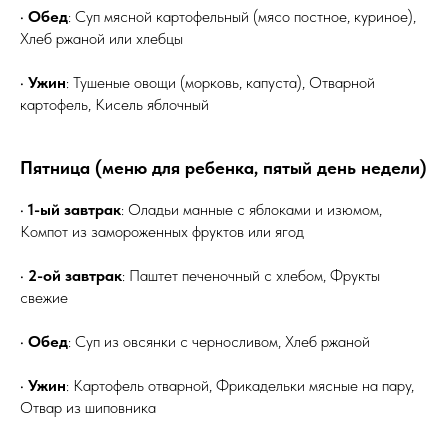
•
Обед
: Суп мясной картофельный (мясо постное, куриное),
Хлеб ржаной или хлебцы
•
Ужин
: Тушеные овощи (морковь, капуста), Отварной
картофель, Кисель яблочный
Пятница (меню для ребенка, пятый день недели)
•
1-ый завтрак
: Оладьи манные с яблоками и изюмом,
Компот из замороженных фруктов или ягод
•
2-ой завтрак
: Паштет печеночный с хлебом, Фрукты
свежие
•
Обед
: Суп из овсянки с черносливом, Хлеб ржаной
•
Ужин
: Картофель отварной, Фрикадельки мясные на пару,
Отвар из шиповника