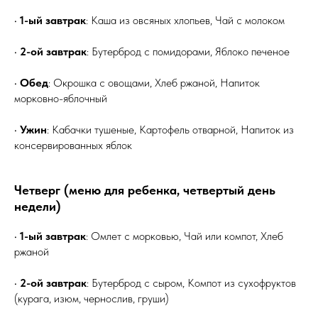
•
1-ый завтрак
: Каша из овсяных хлопьев, Чай с молоком
•
2-ой завтрак
: Бутерброд с помидорами, Яблоко печеное
•
Обед
: Окрошка с овощами, Хлеб ржаной, Напиток
морковно-яблочный
•
Ужин
: Кабачки тушеные, Картофель отварной, Напиток из
консервированных яблок
Четверг (меню для ребенка, четвертый день
недели)
•
1-ый завтрак
: Омлет с морковью, Чай или компот, Хлеб
ржаной
•
2-ой завтрак
: Бутерброд с сыром, Компот из сухофруктов
(курага, изюм, чернослив, груши)