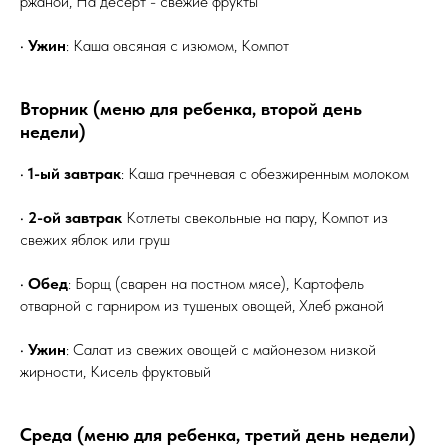
ржаной, На десерт - свежие фрукты
•
Ужин
: Каша овсяная с изюмом, Компот
Вторник (меню для ребенка, второй день
недели)
•
1-ый завтрак
: Каша гречневая с обезжиренным молоком
•
2-ой завтрак
Котлеты свекольные на пару, Компот из
свежих яблок или груш
•
Обед
: Борщ (сварен на постном мясе), Картофель
отварной с гарниром из тушеных овощей, Хлеб ржаной
•
Ужин
: Салат из свежих овощей с майонезом низкой
жирности, Кисель фруктовый
Среда (меню для ребенка, третий день недели)