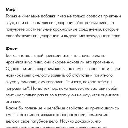
Миф:
Горькие хмелевые добавки пива не только создают приятный
вкус, но и полезны для пищеварения. Употребляя пиво, вы
получаете растительные крахмальные соединения, которые
способствуют пищеварению и выделению желудочного сока.
Факт:
Большинство людей припоминают, что вначале им не
нравился вкус пива, они скорее находили его противным.
Однако питие воспринималось как символ взрослости. Если
новичок имел смелость заявить об отсутствии приятного
вкуса у символа, ему говорили: "Ничего, вскоре тебе он
понравится". Но до тех пор, пока человек не заставит себя
влить несколько раз пиво в глотку, он не научится оценивать
его вкус.
Какие бы полезные и целебные свойства ни приписывались
хмелю, его смолы, являясь канцерогенами, неминуемо
делают свое пагубное дело. Научно доказано, что
потребление именно пива достоверно повышает риск