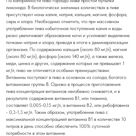
По калорийности пиво гораздо ниже простой бутылки
лимонада. В биологически значимых количествах в пиве
присутствуют ионы калия, натрия, кальция, магния, фосфора,
серы и хлора. Необходимо отметить, что при массивном
употреблении пива избыточное поступление калия и воды
резко увеличивает образование мочи и усиливает выделение
почками натрия и хлора, приводя в итоге к деминерализации
организма. По содержанию кальция (около 80 мг/л), магния
(около 80 мг/л), фосфора (около 140 мг/л), а также железа,
меди, цинка и других, содержание которых не превышает 1
мг/л, пиво не отличается особыми преимуществами.
Витамины поступают в пиво в основном из солода, богатого
витаминами группы В. Однако в процессе приготовления
пива концентрация витаминов неизбежно снижается, и в
результате содержание витамина В1, или тиамина,
составляет 0,005-0,15 мг/л, а витамина В2, или рибофлавина
- 0,3-1,3 мг/л. Таким образом, употребление пива с
максимальной концентрацией витамина В1 в количестве 10
литров в день способно обеспечить 100% суточной
потребности в этом витамине.