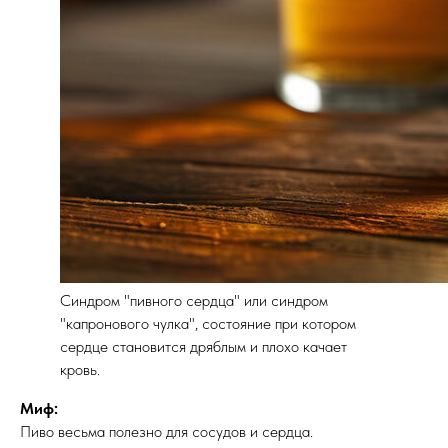
Синдром "пивного сердца" или синдром
"капронового чулка", состояние при котором
сердце становится дряблым и плохо качает
кровь.
Миф:
Пиво весьма полезно для сосудов и сердца.