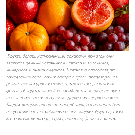
Фрукты богаты натуральными сахарами, при этом они
являются ценным источником клетчатки, витаминов,
минералов и антиоксидантов. Клетчатка способствует
замедлению всасывания сахара в кровь, предотвращая
резкие скачки уровня глюкозы. Кроме того, некоторые
фрукты обладают низкой калорийностью и способствуют
насыщению, что важно для поддержания здорового веса.
Людям, которые следят за массой тела, очень важно быть
аккуратными в употреблении очень сладких фруктов, таких
как бананы, виноград, хурма, ананасы, финики и инжир.