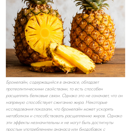
Бромелайн, содержащийся в ананасе, обладает
протеолитическими свойствами, то есть способен
расщеплять белковые связи. Однако это не означает, что он
напрямую способствует сжиганию жира. Некоторые
исследования показали, что бромелайн может ускорять
метаболизм и способствовать расщеплению жиров. Однако
эти эффекты незначительны и не могут быть достигнуты
простым употреблением ананаса или биодобавок с