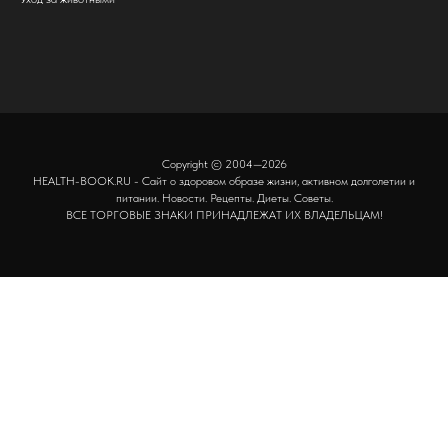
Copyright © 2004—2026
HEALTH-BOOK.RU - Сайт о здоровом образе жизни, активном долголетии и
питании. Новости. Рецепты. Диеты. Советы.
ВСЕ ТОРГОВЫЕ ЗНАКИ ПРИНАДЛЕЖАТ ИХ ВЛАДЕЛЬЦАМ!