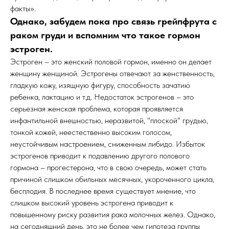
факты».
Однако, забудем пока про связь грейпфрута с
раком груди и вспомним что такое гормон
эстроген.
Эстроген – это женский половой гормон, именно он делает
женщину женщиной. Эстрогены отвечают за женственность,
гладкую кожу, изящную фигуру, способность зачатию
ребенка, лактацию и т.д. Недостаток эстрогенов – это
серьезная женская проблема, которая проявляется
инфантильной внешностью, неразвитой, "плоской" грудью,
тонкой кожей, неестественно высоким голосом,
неустойчивым настроением, сниженным либидо. Избыток
эстрогенов приводит к подавлению другого полового
гормона – прогестерона, что в свою очередь, может стать
причиной слишком обильных месячных, укороченного цикла,
бесплодия. В последнее время существует мнение, что
слишком высокий уровень эстрогена приводит к
повышенному риску развития рака молочных желез. Однако,
на сегодняшний день, это не более чем гипотеза группы