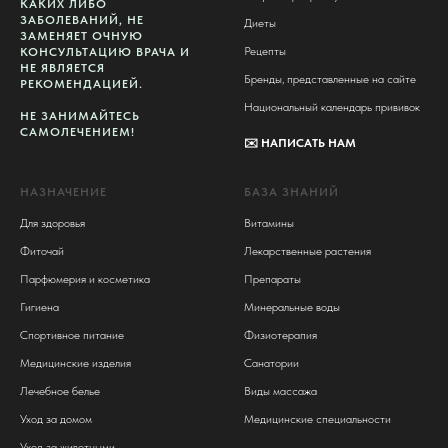
КАКИХ ЛИБО
ЗАБОЛЕВАНИЙ, НЕ
Диеты
ЗАМЕНЯЕТ ОЧНУЮ
Рецепты
КОНСУЛЬТАЦИЮ ВРАЧА И
НЕ ЯВЛЯЕТСЯ
Бренды, представленные на сайте
РЕКОМЕНДАЦИЕЙ.
Национальный календарь прививок
НЕ ЗАНИМАЙТЕСЬ
САМОЛЕЧЕНИЕМ!
✉️
НАПИСАТЬ НАМ
НАЗНАЧЕНИЕ
БАЗА ЗНАНИЙ
Для здоровья
Витамины
Фиточай
Лекарственные растения
Парфюмерия и косметика
Препараты
Гигиена
Минеральные воды
Спортивное питание
Физиотерапия
Медицинские изделия
Санатории
Лечебное белье
Виды массажа
Уход за домом
Медицинские специальности
Уход за животными