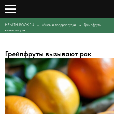
HEALTH-BOOK.RU
Мифы и предрассудки
Грейпфруты
вызывают рак
Грейпфруты вызывают рак