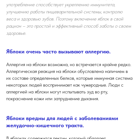
употребление способствует укреплению иммунитета,
улучшению работы пищеварительной системы, контролю
веса и здоровью зубов. Поэтому включение яблок в свой
рацион – это простой и эффективный способ заботы о своем
здоровье.
Яблоки очень часто вызывают аллергию.
Аллергия на яблоки возможна, но встречается крайне редко.
Аллергическая реакция на яблоки обусловлена наличием в
их составе определенных белков, которые иммунная система
некоторых людей воспринимает как чужеродные. Люди с
аллергией на яблоки могут испытывать зуд во рту,
покраснение кожи или затруднение дыхания.
Яблоки вредны для людей с заболеваниями
желудочно-кишечного тракта.
В яблоках содержится пектин, который обладает