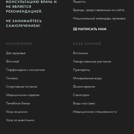
Рецепты
КОНСУЛЬТАЦИЮ ВРАЧА И
НЕ ЯВЛЯЕТСЯ
Бренды, представленные на сайте
РЕКОМЕНДАЦИЕЙ.
Национальный календарь прививок
НЕ ЗАНИМАЙТЕСЬ
САМОЛЕЧЕНИЕМ!
✉️
НАПИСАТЬ НАМ
НАЗНАЧЕНИЕ
БАЗА ЗНАНИЙ
Для здоровья
Витамины
Фиточай
Лекарственные растения
Парфюмерия и косметика
Препараты
Гигиена
Минеральные воды
Спортивное питание
Физиотерапия
Медицинские изделия
Санатории
Лечебное белье
Виды массажа
Уход за домом
Медицинские специальности
Уход за животными