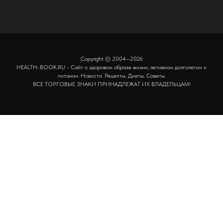
Copyright © 2004—2026
HEALTH-BOOK.RU - Сайт о здоровом образе жизни, активном долголетии и
питании. Новости. Рецепты. Диеты. Советы.
ВСЕ ТОРГОВЫЕ ЗНАКИ ПРИНАДЛЕЖАТ ИХ ВЛАДЕЛЬЦАМ!