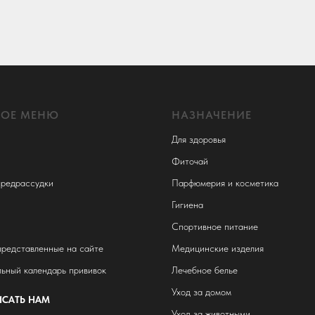
НОЕ МЕНЮ
НАЗНАЧЕНИЕ
Для здоровья
Фиточай
редрассудки
Парфюмерия и косметика
Гигиена
Спортивное питание
представленные на сайте
Медицинские изделия
ьный календарь прививок
Лечебное белье
Уход за домом
САТЬ НАМ
Уход за животными