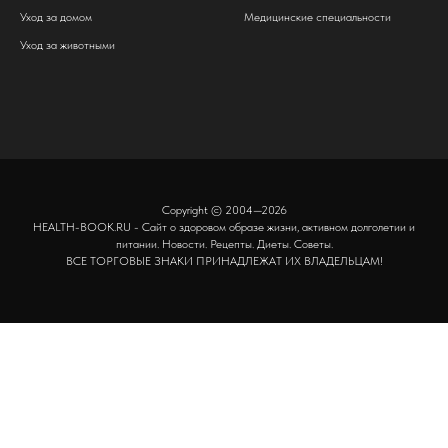
Уход за домом
Медицинские специальности
Уход за животными
Copyright © 2004—2026
HEALTH-BOOK.RU - Сайт о здоровом образе жизни, активном долголетии и
питании. Новости. Рецепты. Диеты. Советы.
ВСЕ ТОРГОВЫЕ ЗНАКИ ПРИНАДЛЕЖАТ ИХ ВЛАДЕЛЬЦАМ!