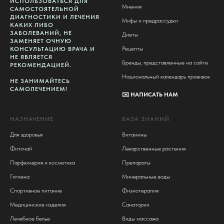
ИСПОЛЬЗОВАТЬСЯ ДЛЯ
Мнения
САМОСТОЯТЕЛЬНОЙ
ДИАГНОСТИКИ И ЛЕЧЕНИЯ
Мифы и предрассудки
КАКИХ ЛИБО
ЗАБОЛЕВАНИЙ, НЕ
Диеты
ЗАМЕНЯЕТ ОЧНУЮ
Рецепты
КОНСУЛЬТАЦИЮ ВРАЧА И
НЕ ЯВЛЯЕТСЯ
Бренды, представленные на сайте
РЕКОМЕНДАЦИЕЙ.
Национальный календарь прививок
НЕ ЗАНИМАЙТЕСЬ
САМОЛЕЧЕНИЕМ!
✉️
НАПИСАТЬ НАМ
НАЗНАЧЕНИЕ
БАЗА ЗНАНИЙ
Для здоровья
Витамины
Фиточай
Лекарственные растения
Парфюмерия и косметика
Препараты
Гигиена
Минеральные воды
Спортивное питание
Физиотерапия
Медицинские изделия
Санатории
Лечебное белье
Виды массажа