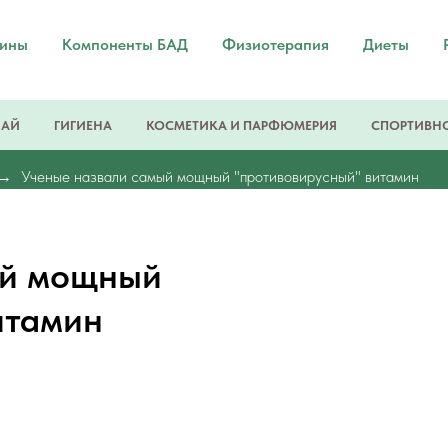
мины
Компоненты БАД
Физиотерапия
Диеты
ЧАЙ
ГИГИЕНА
КОСМЕТИКА И ПАРФЮМЕРИЯ
СПОРТИВНО
Ученые назвали самый мощный "противовирусный" витамин
ый мощный
итамин