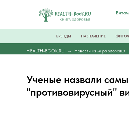
Вита
БРЕНДЫ
НАЗНАЧЕНИЕ
ФИТО
HEALTH-BOOK.RU
Новости из мира здоровья
Ученые назвали сам
"противовирусный" в