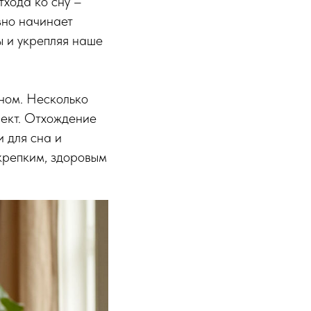
тхода ко сну –
вно начинает
ы и укрепляя наше
сном. Несколько
фект. Отхождение
 для сна и
крепким, здоровым