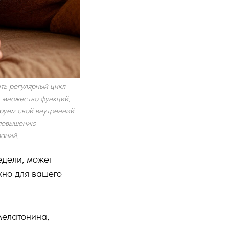
ить регулярный цикл
 множество функций,
ируем свой внутренний
 повышению
аний.
едели, может
жно для вашего
мелатонина,