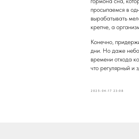
гормона сна, кото
просыпаемся в одн
вырабатывать мела
крепче, а организ
Конечно, придержи
дни. Но даже неб
времени отхода ко
что регулярный и 
2025-04-17 23:08