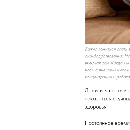
Важно ложиться спать в
сна-бодрствования. На
включая сон. Когда мы
часы с внешним миром.
концентрации и работо
Ложиться спать в 
показаться скучны
здоровья.
Постоянное время 