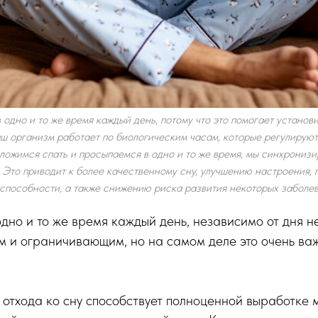
 одно и то же время каждый день, потому что это помогает установ
ш организм работает по биологическим часам, которые регулируют
 ложимся спать и просыпаемся в одно и то же время, мы синхрониз
 Это приводит к более качественному сну, улучшению настроения,
способности, а также снижению риска развития некоторых заболев
одно и то же время каждый день, независимо от дня н
м и ограничивающим, но на самом деле это очень ва
отхода ко сну способствует полноценной выработке 