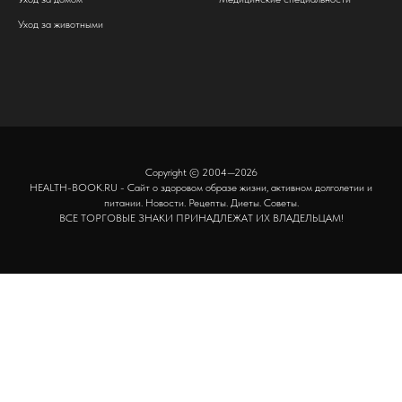
Уход за животными
Copyright © 2004—2026
HEALTH-BOOK.RU - Сайт о здоровом образе жизни, активном долголетии и
питании. Новости. Рецепты. Диеты. Советы.
ВСЕ ТОРГОВЫЕ ЗНАКИ ПРИНАДЛЕЖАТ ИХ ВЛАДЕЛЬЦАМ!