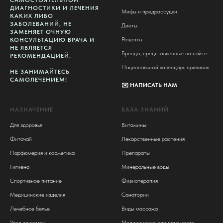
САМОСТОЯТЕЛЬНОЙ
ДИАГНОСТИКИ И ЛЕЧЕНИЯ
Мифы и предрассудки
КАКИХ ЛИБО
ЗАБОЛЕВАНИЙ, НЕ
Диеты
ЗАМЕНЯЕТ ОЧНУЮ
Рецепты
КОНСУЛЬТАЦИЮ ВРАЧА И
НЕ ЯВЛЯЕТСЯ
Бренды, представленные на сайте
РЕКОМЕНДАЦИЕЙ.
Национальный календарь прививок
НЕ ЗАНИМАЙТЕСЬ
САМОЛЕЧЕНИЕМ!
✉️
НАПИСАТЬ НАМ
НАЗНАЧЕНИЕ
БАЗА ЗНАНИЙ
Для здоровья
Витамины
Фиточай
Лекарственные растения
Парфюмерия и косметика
Препараты
Гигиена
Минеральные воды
Спортивное питание
Физиотерапия
Медицинские изделия
Санатории
Лечебное белье
Виды массажа
Уход за домом
Медицинские специальности