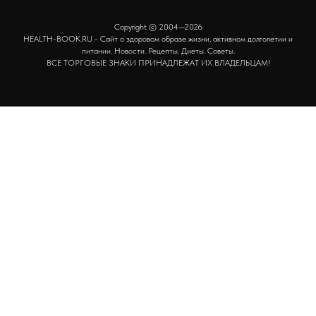
Copyright © 2004—2026
HEALTH-BOOK.RU - Сайт о здоровом образе жизни, активном долголетии и
питании. Новости. Рецепты. Диеты. Советы.
ВСЕ ТОРГОВЫЕ ЗНАКИ ПРИНАДЛЕЖАТ ИХ ВЛАДЕЛЬЦАМ!