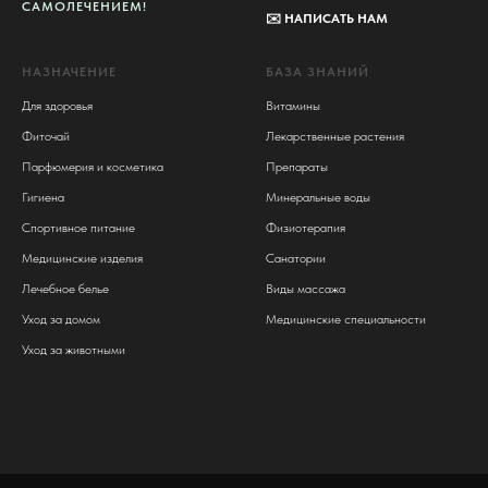
САМОЛЕЧЕНИЕМ!
✉️
НАПИСАТЬ НАМ
НАЗНАЧЕНИЕ
БАЗА ЗНАНИЙ
Для здоровья
Витамины
Фиточай
Лекарственные растения
Парфюмерия и косметика
Препараты
Гигиена
Минеральные воды
Спортивное питание
Физиотерапия
Медицинские изделия
Санатории
Лечебное белье
Виды массажа
Уход за домом
Медицинские специальности
Уход за животными