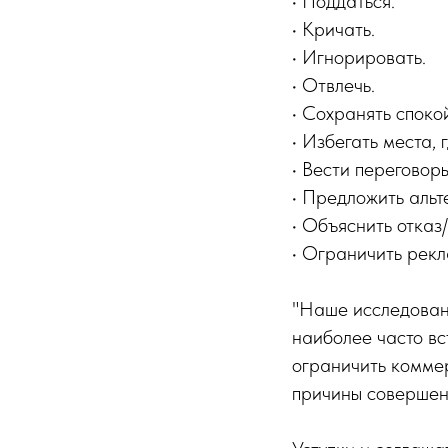
• Поддаться.
• Кричать.
• Игнорировать.
• Отвлечь.
• Сохранять споко
• Избегать места, 
• Вести переговор
• Предложить альт
• Объяснить отказ/
• Ограничить рекл
"Наше исследовани
наиболее часто в
ограничить коммер
причины совершени