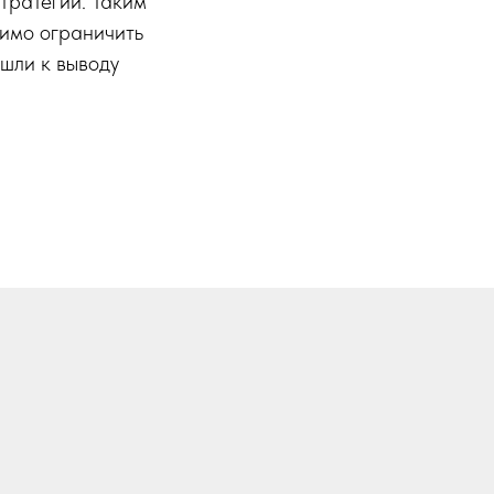
тратегий. Таким
димо ограничить
шли к выводу