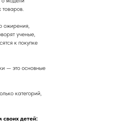
 о модели
 товаров.
о ожирения,
ворят ученые,
сятся к покупке
ки — это основные
олько категорий,
 своих детей: