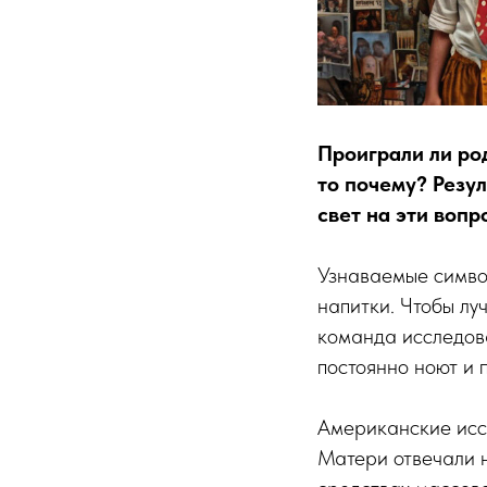
Проиграли ли род
то почему? Резу
свет на эти вопр
Узнаваемые симво
напитки. Чтобы лу
команда исследова
постоянно ноют и 
Американские иссл
Матери отвечали н