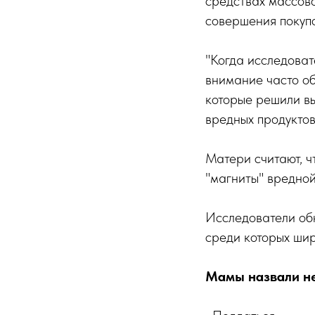
средствах массово
совершения покупо
"Когда исследоват
внимание часто об
которые решили вы
вредных продуктов
Матери считают, ч
"магниты" вредной
Исследователи обн
среди которых ши
Мамы назвали не