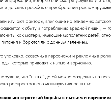
й информации, которые они смотрят/слушают/читают,
к и детских просьбах о приобретении рекламируемых
ели изучают факторы, влияющие на эпидемию детског
ращается к сбыту и потреблению вредной пищи", — го
яснить, как матери, имеющие малолетних детей, отно
 питания и борются ли с данным явлением.
то упаковка, сказочные персонажи и рекламные роли
 еды, которые приводят к нытью и ворчанию.
аружили, что "нытье" детей можно разделить на неск
роко распространено манипулятивное нытье.
сколько стратегий борьбы с нытьем и ворчанием