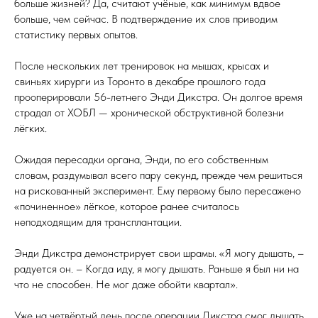
больше жизней? Да, считают учёные, как минимум вдвое
больше, чем сейчас. В подтверждение их слов приводим
статистику первых опытов.
После нескольких лет тренировок на мышах, крысах и
свиньях хирурги из Торонто в декабре прошлого года
прооперировали 56-летнего Энди Дикстра. Он долгое время
страдал от ХОБЛ — хронической обструктивной болезни
лёгких.
Ожидая пересадки органа, Энди, по его собственным
словам, раздумывал всего пару секунд, прежде чем решиться
на рискованный эксперимент. Ему первому было пересажено
«починенное» лёгкое, которое ранее считалось
неподходящим для трансплантации.
Энди Дикстра демонстрирует свои шрамы. «Я могу дышать, –
радуется он. – Когда иду, я могу дышать. Раньше я был ни на
что не способен. Не мог даже обойти квартал».
Уже на четвёртый день после операции Дикстра смог дышать