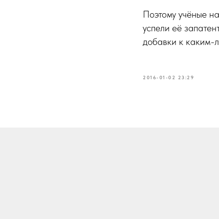
Поэтому учёные н
успели её запатен
добавки к каким-л
2016-01-02 23:29