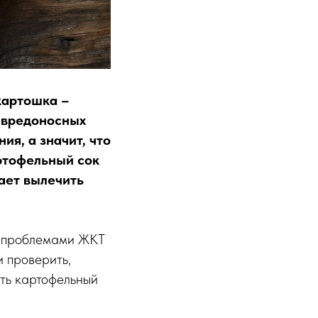
картошка –
 вредоносных
ия, а значит, что
артофельный сок
ает вылечить
их проблемами ЖКТ
 проверить,
пить картофельный