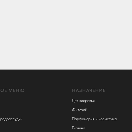
НОЕ МЕНЮ
НАЗНАЧЕНИЕ
Для здоровья
Фиточай
редрассудки
Парфюмерия и косметика
Гигиена