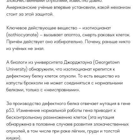
злокачественными опухолями, известно давно.
Американские учёные впервые установили, какой механизм
стоит за этой защитой.
Ключевое действующее вещество – изотиоцианат
(isothiocyanate) – вызывает апоптоз, смерть раковых клеток.
Причём действует оно избирательно. Почему, раньше никто
из учёных не знал.
А биологи из университета Джорджтауна (Georgetown
University) обнаружили, что изотиоцианат крепится к
дефектному белку клеток опухоли. То есть вещество из
капусты брокколи не может соединяться с нормальными
белками, только с «неисправными».
За производство дефектного белка отвечает мутация в гене
p53. Изменение нормальной работы гена приводит к
бесконтрольному размножению клеток (эта мутация
обнаружена в половине случаев развития злокачественных
опухолей, в том числе при раке лёгких, груди и толстой
кишки).