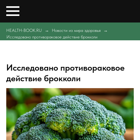
HEALTH-BOOK.RU
Новости из мира здоровья
Исследовано противораковое действие брокколи
Исследовано противораковое
действие брокколи