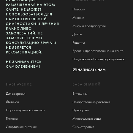
ИНФОРМАЦИЯ,
ГЛАВНОЕ МЕНЮ
РАЗМЕЩЕННАЯ НА ЭТОМ
Новости
САЙТЕ, НЕ МОЖЕТ
ИСПОЛЬЗОВАТЬСЯ ДЛЯ
Мнения
САМОСТОЯТЕЛЬНОЙ
ДИАГНОСТИКИ И ЛЕЧЕНИЯ
Мифы и предрассудки
КАКИХ ЛИБО
ЗАБОЛЕВАНИЙ, НЕ
Диеты
ЗАМЕНЯЕТ ОЧНУЮ
Рецепты
КОНСУЛЬТАЦИЮ ВРАЧА И
НЕ ЯВЛЯЕТСЯ
Бренды, представленные на сайте
РЕКОМЕНДАЦИЕЙ.
Национальный календарь прививок
НЕ ЗАНИМАЙТЕСЬ
САМОЛЕЧЕНИЕМ!
✉️
НАПИСАТЬ НАМ
НАЗНАЧЕНИЕ
БАЗА ЗНАНИЙ
Для здоровья
Витамины
Фиточай
Лекарственные растения
Парфюмерия и косметика
Препараты
Гигиена
Минеральные воды
Спортивное питание
Физиотерапия