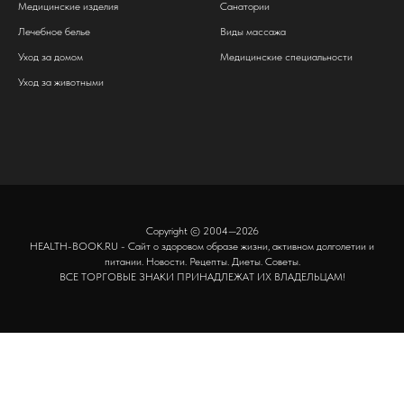
Медицинские изделия
Санатории
Лечебное белье
Виды массажа
Уход за домом
Медицинские специальности
Уход за животными
Copyright © 2004—2026
HEALTH-BOOK.RU - Сайт о здоровом образе жизни, активном долголетии и
питании. Новости. Рецепты. Диеты. Советы.
ВСЕ ТОРГОВЫЕ ЗНАКИ ПРИНАДЛЕЖАТ ИХ ВЛАДЕЛЬЦАМ!