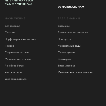
НЕ ЗАНИМАЙТЕСЬ
САМОЛЕЧЕНИЕМ!
✉️
НАПИСАТЬ НАМ
НАЗНАЧЕНИЕ
БАЗА ЗНАНИЙ
Для здоровья
Витамины
Фиточай
Лекарственные растения
Парфюмерия и косметика
Препараты
Гигиена
Минеральные воды
Спортивное питание
Физиотерапия
Медицинские изделия
Санатории
Лечебное белье
Виды массажа
Уход за домом
Медицинские специальности
Уход за животными