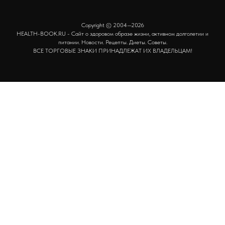
Copyright © 2004—2026
HEALTH-BOOK.RU - Сайт о здоровом образе жизни, активном долголетии и
питании. Новости. Рецепты. Диеты. Советы.
ВСЕ ТОРГОВЫЕ ЗНАКИ ПРИНАДЛЕЖАТ ИХ ВЛАДЕЛЬЦАМ!