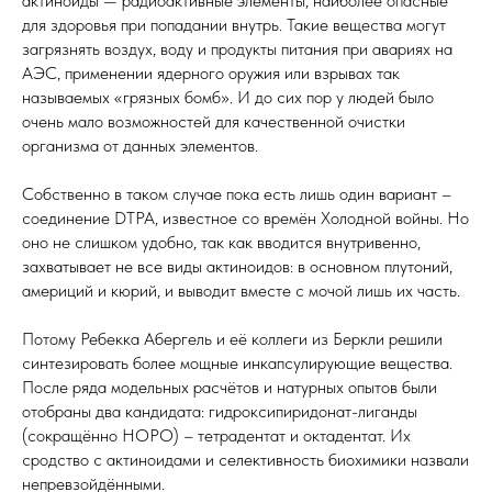
актиноиды — радиоактивные элементы, наиболее опасные
для здоровья при попадании внутрь. Такие вещества могут
загрязнять воздух, воду и продукты питания при авариях на
АЭС, применении ядерного оружия или взрывах так
называемых «грязных бомб». И до сих пор у людей было
очень мало возможностей для качественной очистки
организма от данных элементов.
Собственно в таком случае пока есть лишь один вариант –
соединение DTPA, известное со времён Холодной войны. Но
оно не слишком удобно, так как вводится внутривенно,
захватывает не все виды актиноидов: в основном плутоний,
америций и кюрий, и выводит вместе с мочой лишь их часть.
Потому Ребекка Абергель и её коллеги из Беркли решили
синтезировать более мощные инкапсулирующие вещества.
После ряда модельных расчётов и натурных опытов были
отобраны два кандидата: гидроксипиридонат-лиганды
(сокращённо HOPO) – тетрадентат и октадентат. Их
сродство с актиноидами и селективность биохимики назвали
непревзойдёнными.