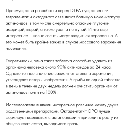
Преимущества разработки перед DTPA существенны:
тетрадентат и октадентат связывают большую номенклатуру
актиноидов, в том числе смертельно опасные плутоний,
америций, кюрий, а также уран и нептуний. И что ещё
интереснее – новые агенты могут вводиться перорально. А
это может быть крайне важно в случае массового заражения
населения.
Теоретически, одна такая таблетка способна удалить из
организма человека около 90% актиноидов за 24 часа.
Однако точное значение зависит от степени заражения,
утверждают авторы изобретения. А приём по одной таблетке
в день в течение двух недель должен очистить организм от
актиноидов почти на 100%.
Исследователи выявили интересное различие между двумя
родственными препаратами. Октадентат-HOPO лучше
формирует комплексы с актиноидами и приводит к росту их
общего количества, выводимого прочь.