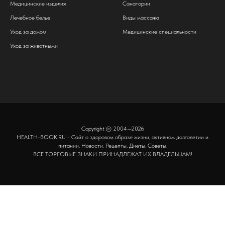
Медицинские изделия
Санатории
Лечебное белье
Виды массажа
Уход за домом
Медицинские специальности
Уход за животными
Copyright © 2004—2026
HEALTH-BOOK.RU - Сайт о здоровом образе жизни, активном долголетии и
питании. Новости. Рецепты. Диеты. Советы.
ВСЕ ТОРГОВЫЕ ЗНАКИ ПРИНАДЛЕЖАТ ИХ ВЛАДЕЛЬЦАМ!