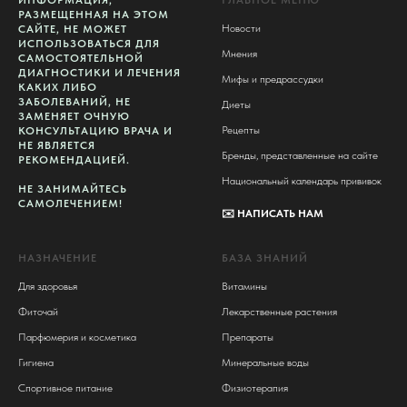
ИНФОРМАЦИЯ,
ГЛАВНОЕ МЕНЮ
РАЗМЕЩЕННАЯ НА ЭТОМ
Новости
САЙТЕ, НЕ МОЖЕТ
ИСПОЛЬЗОВАТЬСЯ ДЛЯ
Мнения
САМОСТОЯТЕЛЬНОЙ
ДИАГНОСТИКИ И ЛЕЧЕНИЯ
Мифы и предрассудки
КАКИХ ЛИБО
ЗАБОЛЕВАНИЙ, НЕ
Диеты
ЗАМЕНЯЕТ ОЧНУЮ
Рецепты
КОНСУЛЬТАЦИЮ ВРАЧА И
НЕ ЯВЛЯЕТСЯ
Бренды, представленные на сайте
РЕКОМЕНДАЦИЕЙ.
Национальный календарь прививок
НЕ ЗАНИМАЙТЕСЬ
САМОЛЕЧЕНИЕМ!
✉️
НАПИСАТЬ НАМ
НАЗНАЧЕНИЕ
БАЗА ЗНАНИЙ
Для здоровья
Витамины
Фиточай
Лекарственные растения
Парфюмерия и косметика
Препараты
Гигиена
Минеральные воды
Спортивное питание
Физиотерапия