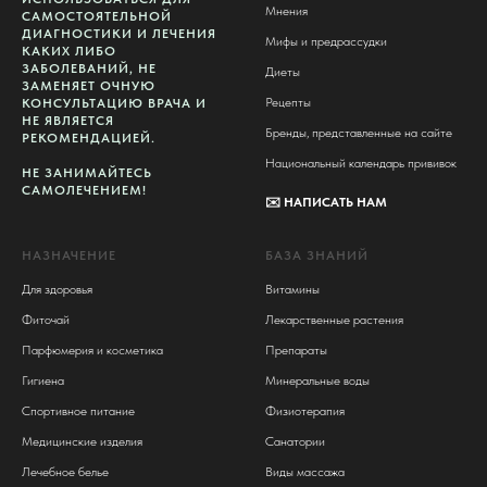
Мнения
САМОСТОЯТЕЛЬНОЙ
ДИАГНОСТИКИ И ЛЕЧЕНИЯ
Мифы и предрассудки
КАКИХ ЛИБО
ЗАБОЛЕВАНИЙ, НЕ
Диеты
ЗАМЕНЯЕТ ОЧНУЮ
Рецепты
КОНСУЛЬТАЦИЮ ВРАЧА И
НЕ ЯВЛЯЕТСЯ
Бренды, представленные на сайте
РЕКОМЕНДАЦИЕЙ.
Национальный календарь прививок
НЕ ЗАНИМАЙТЕСЬ
САМОЛЕЧЕНИЕМ!
✉️
НАПИСАТЬ НАМ
НАЗНАЧЕНИЕ
БАЗА ЗНАНИЙ
Для здоровья
Витамины
Фиточай
Лекарственные растения
Парфюмерия и косметика
Препараты
Гигиена
Минеральные воды
Спортивное питание
Физиотерапия
Медицинские изделия
Санатории
Лечебное белье
Виды массажа