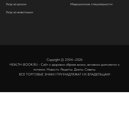
Уход за домом
Медицинские специальности
Уход за животными
Copyright © 2004—2026
HEALTH-BOOK.RU - Сайт о здоровом образе жизни, активном долголетии и
питании. Новости. Рецепты. Диеты. Советы.
ВСЕ ТОРГОВЫЕ ЗНАКИ ПРИНАДЛЕЖАТ ИХ ВЛАДЕЛЬЦАМ!