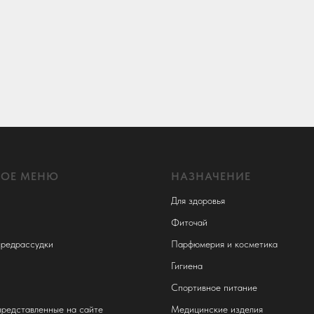
НОЕ МЕНЮ
НАЗНАЧЕНИЕ
Для здоровья
Фиточай
редрассудки
Парфюмерия и косметика
Гигиена
Спортивное питание
представленные на сайте
Медицинские изделия