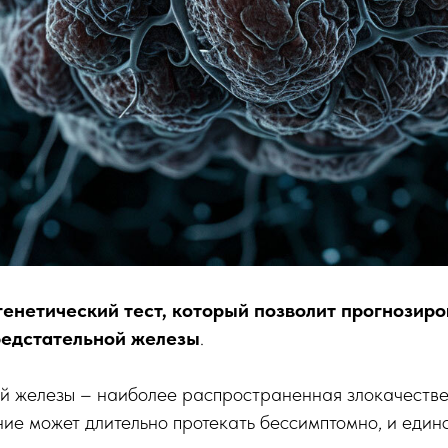
генетический тест, который позволит прогнозиро
редстательной железы
.
ой железы – наиболее распространенная злокачестве
ие может длительно протекать бессимптомно, и един