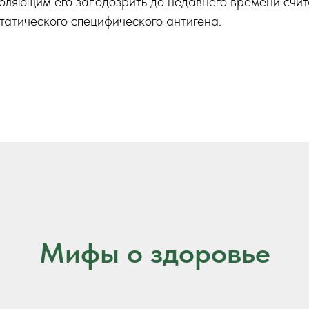
оляющим его заподозрить до недавнего времени счи
татического специфического антигена.
Мифы о здоровье