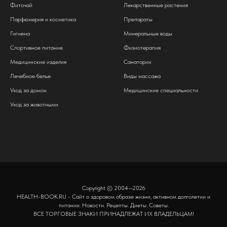
Фиточай
Лекарственные растения
Парфюмерия и косметика
Препараты
Гигиена
Минеральные воды
Спортивное питание
Физиотерапия
Медицинские изделия
Санатории
Лечебное белье
Виды массажа
Уход за домом
Медицинские специальности
Уход за животными
Copyright © 2004—2026
HEALTH-BOOK.RU - Сайт о здоровом образе жизни, активном долголетии и
питании. Новости. Рецепты. Диеты. Советы.
ВСЕ ТОРГОВЫЕ ЗНАКИ ПРИНАДЛЕЖАТ ИХ ВЛАДЕЛЬЦАМ!