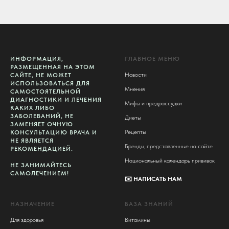
ИНФОРМАЦИЯ,
ГЛАВНОЕ МЕНЮ
РАЗМЕЩЕННАЯ НА ЭТОМ
Новости
САЙТЕ, НЕ МОЖЕТ
ИСПОЛЬЗОВАТЬСЯ ДЛЯ
Мнения
САМОСТОЯТЕЛЬНОЙ
ДИАГНОСТИКИ И ЛЕЧЕНИЯ
Мифы и предрассудки
КАКИХ ЛИБО
ЗАБОЛЕВАНИЙ, НЕ
Диеты
ЗАМЕНЯЕТ ОЧНУЮ
Рецепты
КОНСУЛЬТАЦИЮ ВРАЧА И
НЕ ЯВЛЯЕТСЯ
Бренды, представленные на сайте
РЕКОМЕНДАЦИЕЙ.
Национальный календарь прививок
НЕ ЗАНИМАЙТЕСЬ
САМОЛЕЧЕНИЕМ!
✉️
НАПИСАТЬ НАМ
НАЗНАЧЕНИЕ
БАЗА ЗНАНИЙ
Для здоровья
Витамины