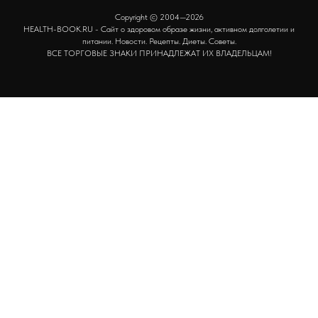
Copyright © 2004—2026
HEALTH-BOOK.RU - Сайт о здоровом образе жизни, активном долголетии и
питании. Новости. Рецепты. Диеты. Советы.
ВСЕ ТОРГОВЫЕ ЗНАКИ ПРИНАДЛЕЖАТ ИХ ВЛАДЕЛЬЦАМ!