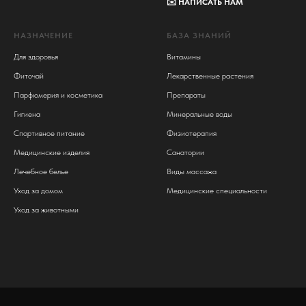
✉️
НАПИСАТЬ НАМ
НАЗНАЧЕНИЕ
БАЗА ЗНАНИЙ
Для здоровья
Витамины
Фиточай
Лекарственные растения
Парфюмерия и косметика
Препараты
Гигиена
Минеральные воды
Спортивное питание
Физиотерапия
Медицинские изделия
Санатории
Лечебное белье
Виды массажа
Уход за домом
Медицинские специальности
Уход за животными