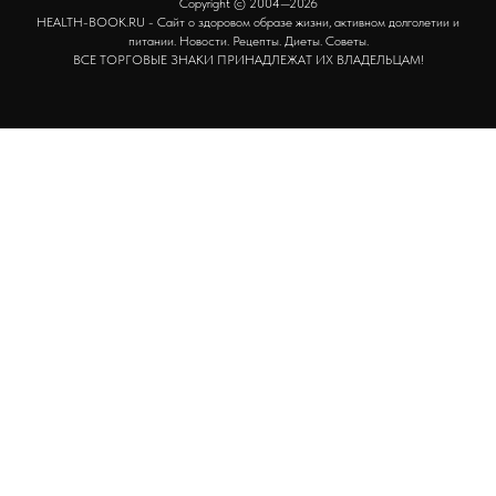
Copyright © 2004—2026
HEALTH-BOOK.RU - Сайт о здоровом образе жизни, активном долголетии и
питании. Новости. Рецепты. Диеты. Советы.
ВСЕ ТОРГОВЫЕ ЗНАКИ ПРИНАДЛЕЖАТ ИХ ВЛАДЕЛЬЦАМ!