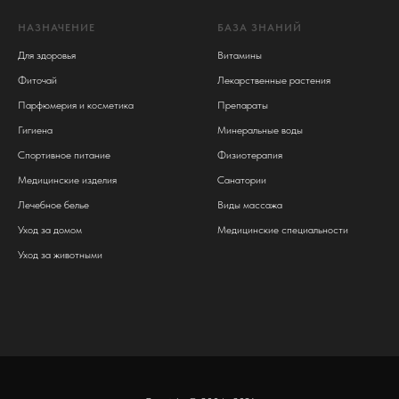
НАЗНАЧЕНИЕ
БАЗА ЗНАНИЙ
Для здоровья
Витамины
Фиточай
Лекарственные растения
Парфюмерия и косметика
Препараты
Гигиена
Минеральные воды
Спортивное питание
Физиотерапия
Медицинские изделия
Санатории
Лечебное белье
Виды массажа
Уход за домом
Медицинские специальности
Уход за животными