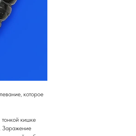
левание, которое
в тонкой кишке
в. Заражение