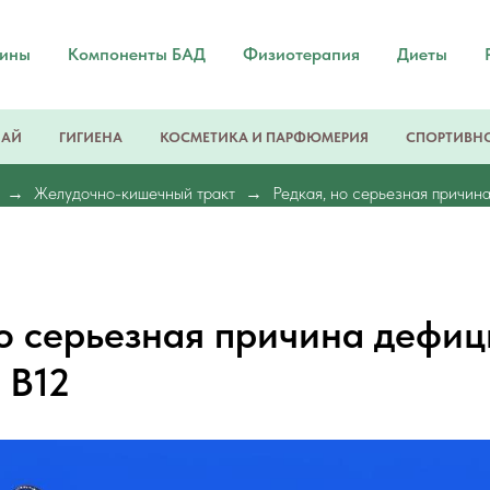
мины
Компоненты БАД
Физиотерапия
Диеты
ЧАЙ
ГИГИЕНА
КОСМЕТИКА И ПАРФЮМЕРИЯ
СПОРТИВНО
Желудочно-кишечный тракт
Редкая, но серьезная причин
но серьезная причина дефиц
 B12