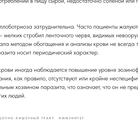
отреблении в пищу сырой, недостаточно соленой или 
ллоботриоза затруднительна. Часто пациенты жалуют
– мелких стробил ленточного червя, видимых невоор
ла методом обогащения и анализы крови не всегда т
азита носит периодический характер.
крови иногда наблюдается повышение уровня эозино
ния, как правило, отсутствуют или крайне неспецифи
льным хозяином паразита, что означает, что он не пре
гих людей.
ДОЧНО-КИШЕЧНЫЙ ТРАКТ
ИММУНИТЕТ