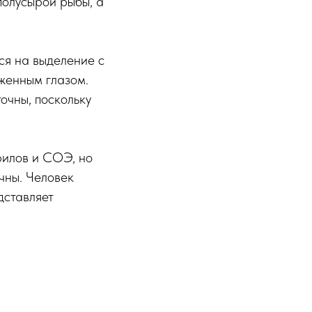
полусырой рыбы, а
ся на выделение с
уженным глазом.
очны, поскольку
филов и СОЭ, но
чны. Человек
дставляет