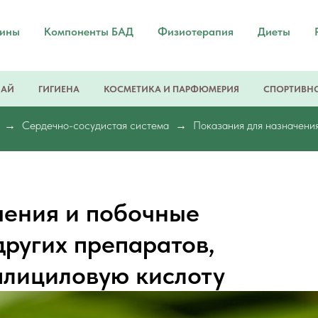
мины
Компоненты БАД
Физиотерапия
Диеты
ЧАЙ
ГИГИЕНА
КОСМЕТИКА И ПАРФЮМЕРИЯ
СПОРТИВНО
Сердечно-сосудистая система
Показания для назначения
чения и побочные
других препаратов,
лициловую кислоту