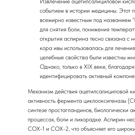
Извлечение ацетилсалициловой кисло
событием в истории медицины. Этот п
всемирно известным под названием "а
для снятия боли, понижения температ
открытия аспирина тесно связана с 
кора ивы использовалась для лечения 
целебные свойства были известны мног
Однако, только в XIX веке, благодар
идентифицировать активный компонен
Механизм действия ацетилсалициловой ки
активность фермента циклооксигеназы (C
синтезе простагландинов, биологически а
процессах, боли и лихорадке. Аспирин н
COX-1 и COX-2, что объясняет его широки