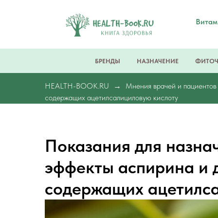
Вита
БРЕНДЫ
НАЗНАЧЕНИЕ
ФИТО
HEALTH-BOOK.RU
Мнения врачей и пациентов
содержащих ацетилсалициловую кислоту
Показания для назна
эффекты аспирина и 
содержащих ацетилса