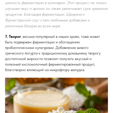
ценность ферментации в кулинарии. Этот процесс не только
улучшает вкус и аромат, но также увеличивает срок хранения
продуктов. Благодаря ферментации, Шрирача и
Ву́рчестерский соус стали любимыми добавками к
различным блюдам во всем мире.
7. Творог
, весьма популярный в наших краях, тоже может
быть подвержен ферментации и обогащению
пробиотическими культурами. Добавление живого
греческого йогурта к традиционному домашнему творогу
достаточной жирности позволит получить вкусный и
полезный кисломолочный ферментированный продукт,
благотворно влияющий на микрофлору желудка.