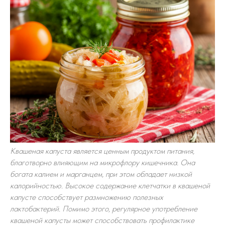
Квашеная капуста является ценным продуктом питания,
благотворно влияющим на микрофлору кишечника. Она
богата калием и марганцем, при этом обладает низкой
калорийностью. Высокое содержание клетчатки в квашеной
капусте способствует размножению полезных
лактобактерий. Помимо этого, регулярное употребление
квашеной капусты может способствовать профилактике