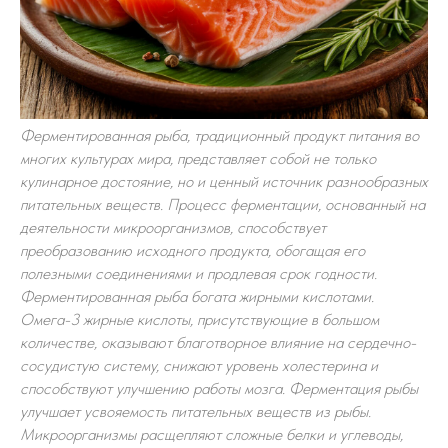
Ферментированная рыба, традиционный продукт питания во
многих культурах мира, представляет собой не только
кулинарное достояние, но и ценный источник разнообразных
питательных веществ. Процесс ферментации, основанный на
деятельности микроорганизмов, способствует
преобразованию исходного продукта, обогащая его
полезными соединениями и продлевая срок годности.
Ферментированная рыба богата жирными кислотами.
Омега-3 жирные кислоты, присутствующие в большом
количестве, оказывают благотворное влияние на сердечно-
сосудистую систему, снижают уровень холестерина и
способствуют улучшению работы мозга. Ферментация рыбы
улучшает усвояемость питательных веществ из рыбы.
Микроорганизмы расщепляют сложные белки и углеводы,