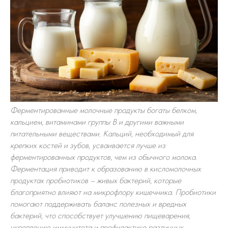
Ферментированные молочные продукты богаты белком,
кальцием, витаминами группы B и другими важными
питательными веществами. Кальций, необходимый для
крепких костей и зубов, усваивается лучше из
ферментированных продуктов, чем из обычного молока.
Ферментация приводит к образованию в кисломолочных
продуктах пробиотиков – живых бактерий, которые
благоприятно влияют на микрофлору кишечника. Пробиотики
помогают поддерживать баланс полезных и вредных
бактерий, что способствует улучшению пищеварения,
укреплению иммунитета и профилактике различных