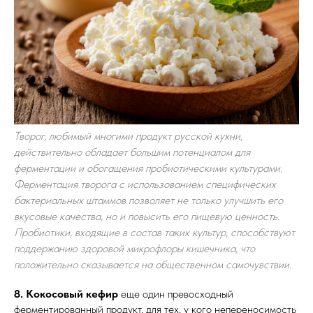
Творог, любимый многими продукт русской кухни,
действительно обладает большим потенциалом для
ферментации и обогащения пробиотическими культурами.
Ферментация творога с использованием специфических
бактериальных штаммов позволяет не только улучшить его
вкусовые качества, но и повысить его пищевую ценность.
Пробиотики, входящие в состав таких культур, способствуют
поддержанию здоровой микрофлоры кишечника, что
положительно сказывается на общественном самочувствии.
8. Кокосовый кефир
еще один превосходный
ферментированный продукт, для тех, у кого непереносимость