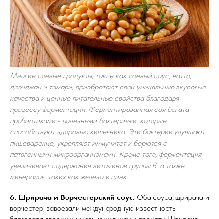
Многие соевые продукты, такие как соевый соус, натто,
доэнджан и тамари, приобретают свои уникальные вкусовые
качества и ценные питательные свойства благодаря
процессу ферментации. Ферментированная соя богата
пробиотиками - полезными бактериями, которые
способствуют здоровью кишечника. Эти бактерии улучшают
пищеварение, укрепляют иммунитет и борются с
патогенными микроорганизмами. Кроме того, ферментация
увеличивает содержание витаминов группы B, а также
минералов, таких как железо и цинк.
6. Шрирача и Ворчестерский соус.
Оба соуса, шрирача и
ворчестер, завоевали международную известность
благодаря своему уникальному вкусу и аромату. Шрирача,