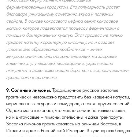
ферментированным продуктом. Его популярность растет
благодаря уникальному сочетанию вкуса и полезных
свойств. В основе кокосового кефира лежит кокосовое
молоко, которое подвергается процессу ферментации с
помощью бактериальных культур. Этот процесс не только
придает напитку характерную кислинку, но и создает
условия для образованию пробиотиков – живых
микроорганизмов, благотворно влияющих на здоровье
кишечника, улучшающих пищеварение, укрепляющих
иммунитет и даже помогающих бороться с воспалительными
процессами в организме.
9. Соленые лимоны.
Традиционное русское застолье
практически невозможно представить без квашеной капусты,
маринованных огурцов и помидоров, а также других солений.
Однако мало кто знает, что можно солить не только овощи,
но и цитрусовые – лимоны, апельсины и даже грейпфруты.
Засолка лимонов практиковалась на Ближнем Востоке, в
Италии и даже в Российской Империи. В кулинарных блюдах