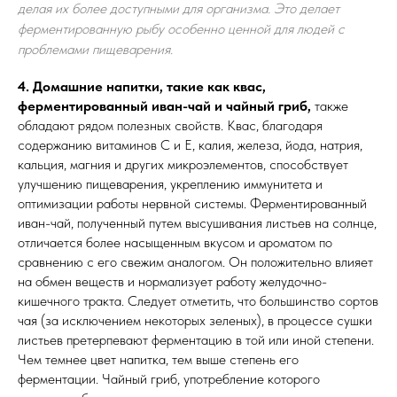
делая их более доступными для организма. Это делает
ферментированную рыбу особенно ценной для людей с
проблемами пищеварения.
4. Домашние напитки, такие как квас,
ферментированный иван-чай и чайный гриб,
также
обладают рядом полезных свойств. Квас, благодаря
содержанию витаминов С и Е, калия, железа, йода, натрия,
кальция, магния и других микроэлементов, способствует
улучшению пищеварения, укреплению иммунитета и
оптимизации работы нервной системы. Ферментированный
иван-чай, полученный путем высушивания листьев на солнце,
отличается более насыщенным вкусом и ароматом по
сравнению с его свежим аналогом. Он положительно влияет
на обмен веществ и нормализует работу желудочно-
кишечного тракта. Следует отметить, что большинство сортов
чая (за исключением некоторых зеленых), в процессе сушки
листьев претерпевают ферментацию в той или иной степени.
Чем темнее цвет напитка, тем выше степень его
ферментации. Чайный гриб, употребление которого