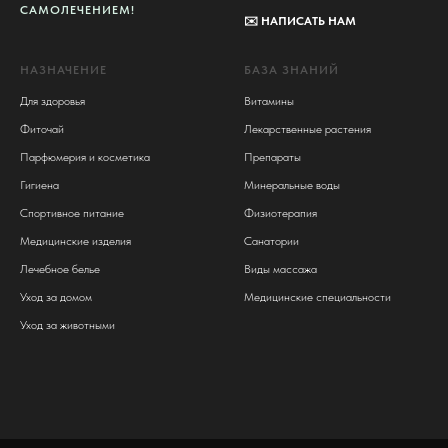
САМОЛЕЧЕНИЕМ!
✉️
НАПИСАТЬ НАМ
НАЗНАЧЕНИЕ
БАЗА ЗНАНИЙ
Для здоровья
Витамины
Фиточай
Лекарственные растения
Парфюмерия и косметика
Препараты
Гигиена
Минеральные воды
Спортивное питание
Физиотерапия
Медицинские изделия
Санатории
Лечебное белье
Виды массажа
Уход за домом
Медицинские специальности
Уход за животными