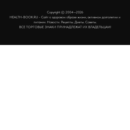
Copyright © 2004—2026
HEALTH-BOOK.RU - Сайт о здоровом образе жизни, активном долголетии и
питании. Новости. Рецепты. Диеты. Советы.
ВСЕ ТОРГОВЫЕ ЗНАКИ ПРИНАДЛЕЖАТ ИХ ВЛАДЕЛЬЦАМ!