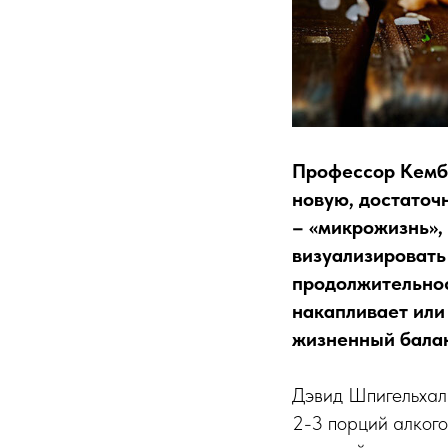
Профессор Кемб
новую, достаточ
– «микрожизнь»,
визуализировать
продолжительнос
накапливает или
жизненный бала
Дэвид Шпигельхаль
2-3 порций алког