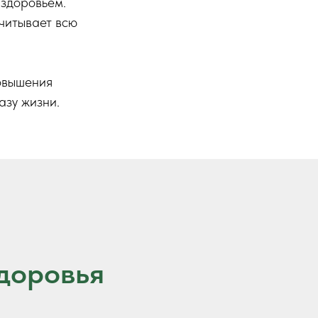
 здоровьем.
учитывает всю
повышения
азу жизни.
доровья