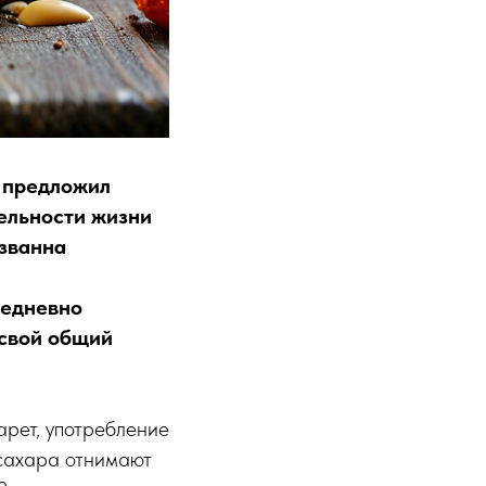
 предложил
ельности жизни
изванна
жедневно
 свой общий
арет, употребление
 сахара отнимают