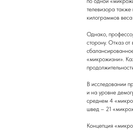
по одной «микрожи
телевизора также 
килограммов веса 
Однако, профессор
сторону. Отказ от
сбалансированное 
«микрожизни». Каж
продолжительност
В исследовании пр
и на уровне демог
среднем 4 «микро
швед – 21 «микрож
Концепция «микро