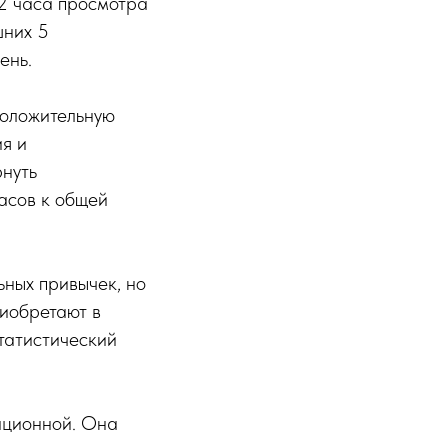
 2 часа просмотра
шних 5
ень.
положительную
я и
рнуть
асов к общей
ьных привычек, но
риобретают в
татистический
ационной. Она