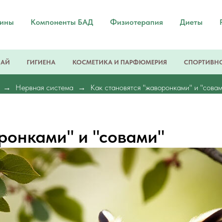
мины
Компоненты БАД
Физиотерапия
Диеты
ЧАЙ
ГИГИЕНА
КОСМЕТИКА И ПАРФЮМЕРИЯ
СПОРТИВНО
Нервная система
Как становятся "жаворонками" и "сова
ронками" и "совами"