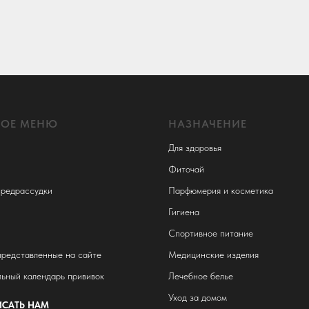
НОЕ МЕНЮ
НАЗНАЧЕНИЕ
Для здоровья
Фиточай
редрассудки
Парфюмерия и косметика
Гигиена
Спортивное питание
представленные на сайте
Медицинские изделия
ьный календарь прививок
Лечебное белье
Уход за домом
САТЬ НАМ