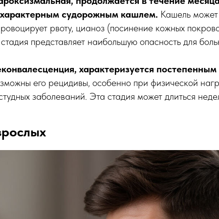
пароксизмальная, продолжается в течение месяца
 характерным судорожным кашлем.
Кашель может 
провоцирует рвоту, цианоз (посинение кожных покров
 стадия представляет наибольшую опасность для боль
реконвалесценция, характеризуется постепенным
можны его рецидивы, особенно при физической нагр
тудных заболеваний. Эта стадия может длиться неде
зрослых