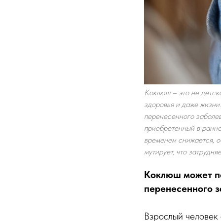
Коклюш – это не детска
здоровья и даже жизни
перенесенного заболева
приобретенный в ранне
временем снижается, о
мутирует, что затрудня
Коклюш может по
перенесенного з
Взрослый человек 