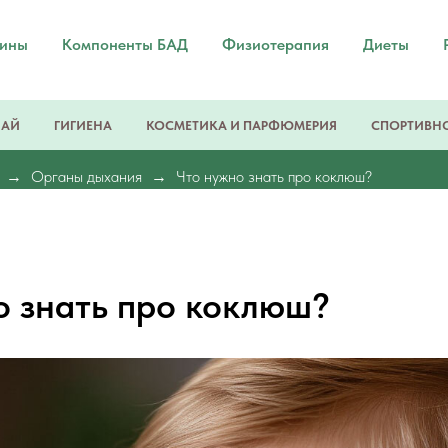
мины
Компоненты БАД
Физиотерапия
Диеты
ЧАЙ
ГИГИЕНА
КОСМЕТИКА И ПАРФЮМЕРИЯ
СПОРТИВНО
Органы дыхания
Что нужно знать про коклюш?
о знать про коклюш?