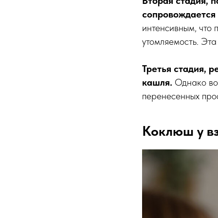
Вторая стадия, 
сопровождается
интенсивным, что 
утомляемость. Эта
Третья стадия, 
кашля.
Однако воз
перенесенных прос
Коклюш у в