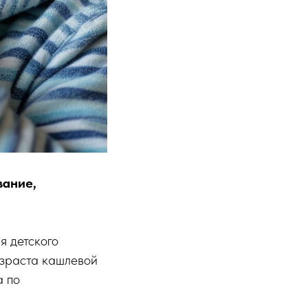
вание,
я детского
возраста кашлевой
а по