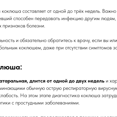
коклюша составляет от одной до трёх недель. Важно о
левший способен передавать инфекцию другим людям,
х признаков болезни.
ьность и обязательно обратитесь к врачу, если вы ил
больным коклюшем, даже при отсутствии симптомов з
клюша:
атаральная, длится от одной до двух недель
и хар
минающими обычную острую респираторную вирусну
слабость. На этом этапе диагностика коклюша затруд
атики с простудными заболеваниями.