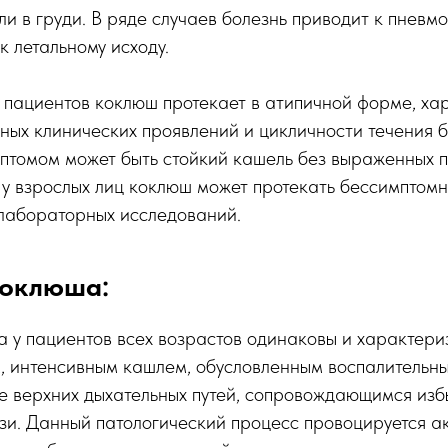
ли в груди. В ряде случаев болезнь приводит к пневмо
к летальному исходу.
х пациентов коклюш протекает в атипичной форме, х
ых клинических проявлений и цикличности течения б
птомом может быть стойкий кашель без выраженных п
 у взрослых лиц коклюш может протекать бессимптомно
 лабораторных исследований.
оклюша:
 у пациентов всех возрастов одинаковы и характери
, интенсивным кашлем, обусловленным воспалительн
ке верхних дыхательных путей, сопровождающимся из
зи. Данный патологический процесс провоцируется а