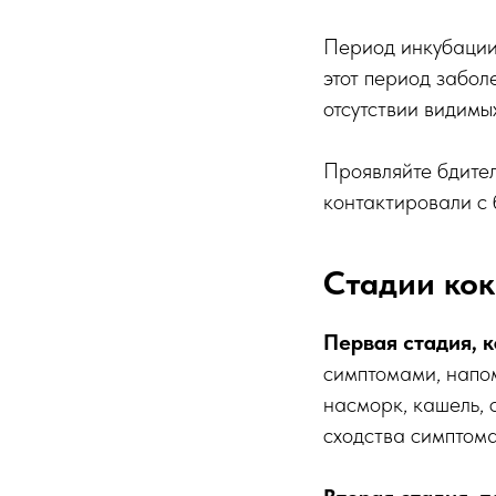
Период инкубации 
этот период забо
отсутствии видимы
Проявляйте бдител
контактировали с 
Стадии ко
Первая стадия, к
симптомами, напо
насморк, кашель, 
сходства симптом