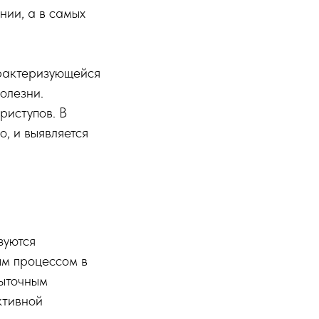
нии, а в самых
арактеризующейся
олезни.
риступов. В
, и выявляется
зуются
ым процессом в
быточным
ктивной