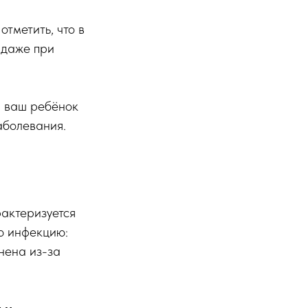
тметить, что в
 даже при
и ваш ребёнок
аболевания.
актеризуется
ю инфекцию:
нена из-за