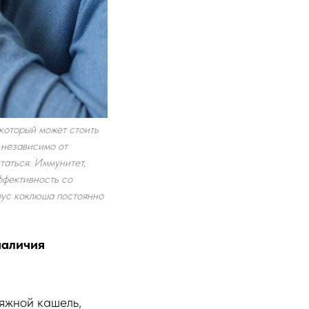
 который может стоить
 независимо от
таться. Иммунитет,
ффективность со
рус коклюша постоянно
наличия
яжной кашель,