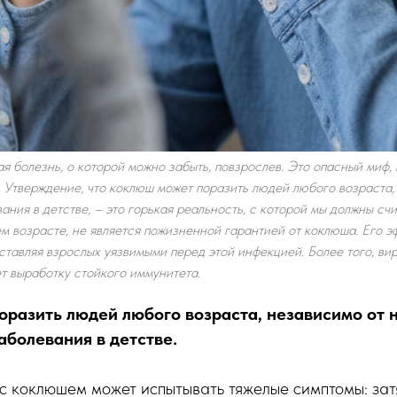
я болезнь, о которой можно забыть, повзрослев. Это опасный миф,
. Утверждение, что коклюш может поразить людей любого возраста,
ния в детстве, – это горькая реальность, с которой мы должны счи
м возрасте, не является пожизненной гарантией от коклюша. Его э
ставляя взрослых уязвимыми перед этой инфекцией. Более того, ви
ет выработку стойкого иммунитета.
разить людей любого возраста, независимо от 
аболевания в детстве.
с коклюшем может испытывать тяжелые симптомы: зат