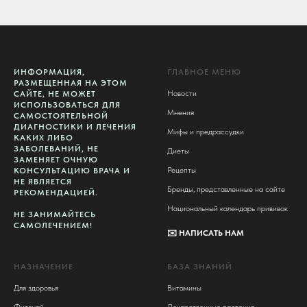
ИНФОРМАЦИЯ,
ГЛАВНОЕ МЕНЮ
РАЗМЕЩЕННАЯ НА ЭТОМ
Новости
САЙТЕ, НЕ МОЖЕТ
ИСПОЛЬЗОВАТЬСЯ ДЛЯ
Мнения
САМОСТОЯТЕЛЬНОЙ
ДИАГНОСТИКИ И ЛЕЧЕНИЯ
Мифы и предрассудки
КАКИХ ЛИБО
ЗАБОЛЕВАНИЙ, НЕ
Диеты
ЗАМЕНЯЕТ ОЧНУЮ
Рецепты
КОНСУЛЬТАЦИЮ ВРАЧА И
НЕ ЯВЛЯЕТСЯ
Бренды, представленные на сайте
РЕКОМЕНДАЦИЕЙ.
Национальный календарь прививок
НЕ ЗАНИМАЙТЕСЬ
САМОЛЕЧЕНИЕМ!
✉️
НАПИСАТЬ НАМ
НАЗНАЧЕНИЕ
БАЗА ЗНАНИЙ
Для здоровья
Витамины