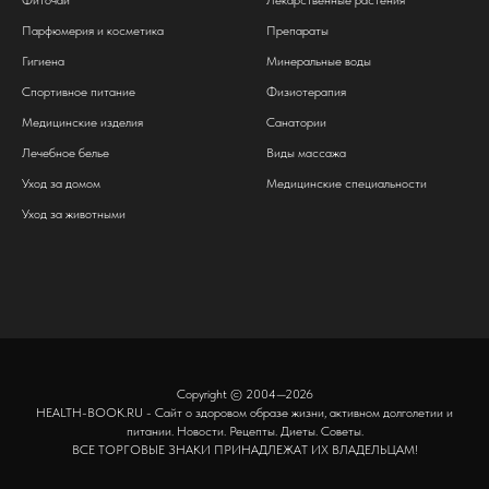
Фиточай
Лекарственные растения
Парфюмерия и косметика
Препараты
Гигиена
Минеральные воды
Спортивное питание
Физиотерапия
Медицинские изделия
Санатории
Лечебное белье
Виды массажа
Уход за домом
Медицинские специальности
Уход за животными
Copyright © 2004—2026
HEALTH-BOOK.RU - Сайт о здоровом образе жизни, активном долголетии и
питании. Новости. Рецепты. Диеты. Советы.
ВСЕ ТОРГОВЫЕ ЗНАКИ ПРИНАДЛЕЖАТ ИХ ВЛАДЕЛЬЦАМ!