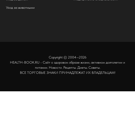
Уход за животными
Copyright © 2004—2026
HEALTH-BOOK.RU - Сайт о здоровом образе жизни, активном долголетии и
питании. Новости. Рецепты. Диеты. Советы.
ВСЕ ТОРГОВЫЕ ЗНАКИ ПРИНАДЛЕЖАТ ИХ ВЛАДЕЛЬЦАМ!