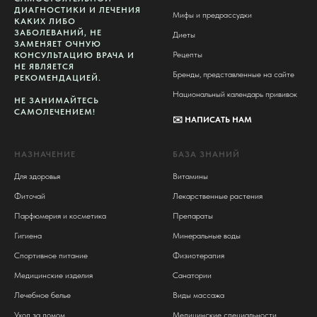
ДИАГНОСТИКИ И ЛЕЧЕНИЯ
Мифы и предрассудки
КАКИХ ЛИБО
ЗАБОЛЕВАНИЙ, НЕ
Диеты
ЗАМЕНЯЕТ ОЧНУЮ
Рецепты
КОНСУЛЬТАЦИЮ ВРАЧА И
НЕ ЯВЛЯЕТСЯ
Бренды, представленные на сайте
РЕКОМЕНДАЦИЕЙ.
Национальный календарь прививок
НЕ ЗАНИМАЙТЕСЬ
САМОЛЕЧЕНИЕМ!
✉️
НАПИСАТЬ НАМ
НАЗНАЧЕНИЕ
БАЗА ЗНАНИЙ
Для здоровья
Витамины
Фиточай
Лекарственные растения
Парфюмерия и косметика
Препараты
Гигиена
Минеральные воды
Спортивное питание
Физиотерапия
Медицинские изделия
Санатории
Лечебное белье
Виды массажа
Уход за домом
Медицинские специальности