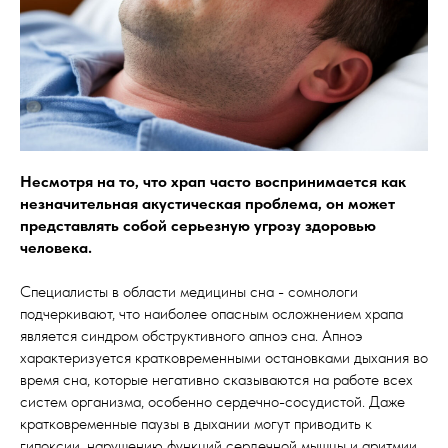
Несмотря на то, что храп часто воспринимается как
незначительная акустическая проблема, он может
представлять собой серьезную угрозу здоровью
человека.
Специалисты в области медицины сна - сомнологи
подчеркивают, что наиболее опасным осложнением храпа
является синдром обструктивного апноэ сна. Апноэ
характеризуется кратковременными остановками дыхания во
время сна, которые негативно сказываются на работе всех
систем организма, особенно сердечно-сосудистой. Даже
кратковременные паузы в дыхании могут приводить к
гипоксии, нарушению функций сердечной мышцы и аритмии,