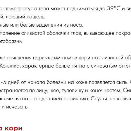
а: температура тела может подниматься до 39°C и в
ой, лающий кашель.
ые или белые выделения из носа.
паление слизистой оболочки глаз, вызывающее покра
тобоязнь.
ле появления первых симптомов кори на слизистой об
Коплика, характерные белые пятна с синеватым отте
5 дней от начала болезни на коже появляется сыпь.
страняется по лицу, шее, туловищу и конечностям. Сы
асные пятна с тенденцией к слиянию. Спустя нескольк
 и исчезать.
а кори