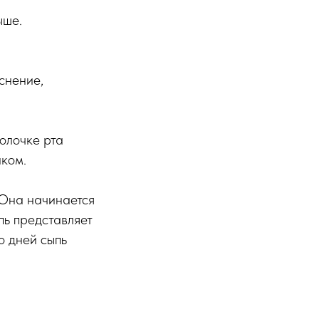
ыше.
снение,
олочке рта
нком.
 Она начинается
пь представляет
о дней сыпь