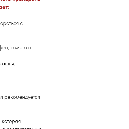
ает:
бороться с
фен, помогают
кашля.
я рекомендуется
, которая