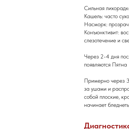
Сильная лихорадк
Кашель: часто сух
Насморк: прозрачн
Конъюнктивит: вос
слезотечение и све
Через 2-4 дня пос
появляются Пятна 
Примерно через 3-
за ушами и распро
собой плоские, кр
начинает бледнеть
Диагностик