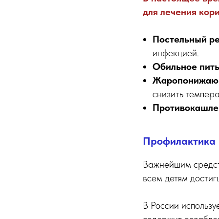
для лечения кор
Постельный р
инфекцией.
Обильное пит
Жаропонижаю
снизить темпера
Противокашле
Профилактика 
Важнейшим средст
всем детям достиг
В России использу