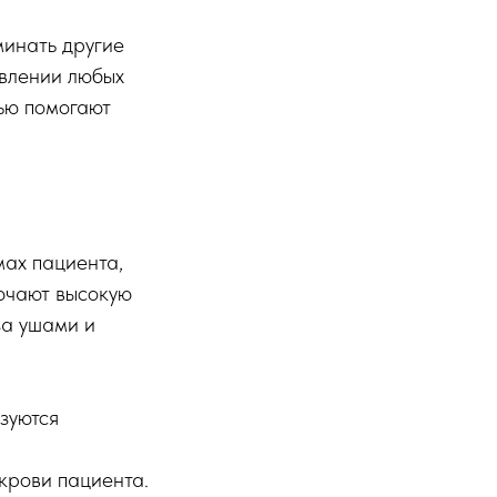
минать другие
явлении любых
ью помогают
ах пациента,
ючают высокую
за ушами и
зуются
крови пациента.