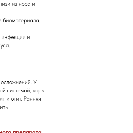
изи из носа и
в биоматериала.
 инфекции и
уса.
 осложнений. У
ой системой, корь
т и отит. Ранняя
ить
ного препарата