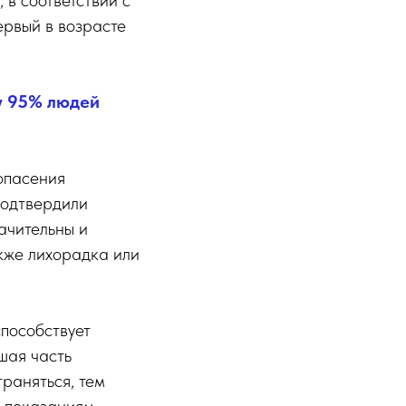
в соответствии с
ервый в возрасте
у 95% людей
опасения
подтвердили
ачительны и
акже лихорадка или
способствует
шая часть
раняться, тем