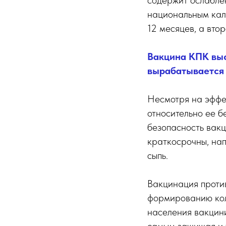
содержит ослаблен
национальным кале
12 месяцев, а втор
Вакцина КПК выс
вырабатывается 
Несмотря на эффек
относительно ее 
безопасность вак
краткосрочны, нап
сыпь.
Вакцинация против
формированию колл
населения вакцин