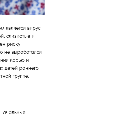
м является вирус
й, слизистые и
ен риску
го не выработался
ания корью и
ых детей раннего
тной группе.
 Начальные