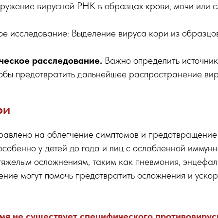
ружение вирусной РНК в образцах крови, мочи или сл
ое исследование: Выделение вируса кори из образцо
ческое расследование.
Важно определить источник
тобы предотвратить дальнейшее распространение вир
ри
равлено на облегчение симптомов и предотвращение
особенно у детей до года и лиц с ослабленной иммунн
тяжелым осложнениям, таким как пневмония, энцефали
ение могут помочь предотвратить осложнения и ускор
мя не существует специфического противовирус