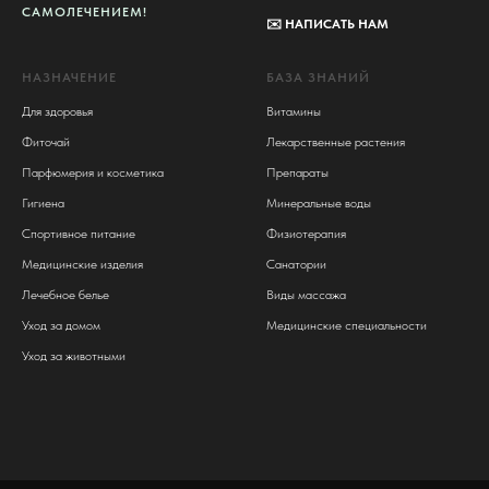
САМОЛЕЧЕНИЕМ!
✉️
НАПИСАТЬ НАМ
НАЗНАЧЕНИЕ
БАЗА ЗНАНИЙ
Для здоровья
Витамины
Фиточай
Лекарственные растения
Парфюмерия и косметика
Препараты
Гигиена
Минеральные воды
Спортивное питание
Физиотерапия
Медицинские изделия
Санатории
Лечебное белье
Виды массажа
Уход за домом
Медицинские специальности
Уход за животными