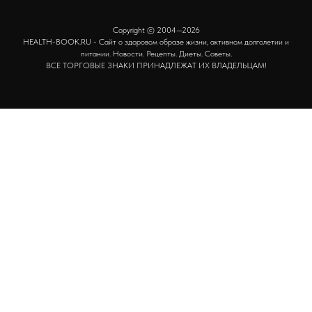
Copyright © 2004—2026
HEALTH-BOOK.RU - Сайт о здоровом образе жизни, активном долголетии и
питании. Новости. Рецепты. Диеты. Советы.
ВСЕ ТОРГОВЫЕ ЗНАКИ ПРИНАДЛЕЖАТ ИХ ВЛАДЕЛЬЦАМ!