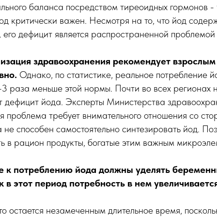
льного баланса посредством тиреоидных гормонов -
д критически важен. Несмотря на то, что йод содерж
, его дефицит является распространенной проблемой 
изация здравоохранения рекомендует взрослым
вно.
Однако, по статистике, реальное потребление 
-3 раза меньше этой нормы. Почти во всех регионах
т дефицит йода. Эксперты Министерства здравоохра
ая проблема требует внимательного отношения со сто
 не способен самостоятельно синтезировать йод. По
ь в рацион продукты, богатые этим важным микроэле
е к потреблению йода должны уделять беремен
 в этот период потребность в нем увеличивается
о остается незамеченным длительное время, посколь