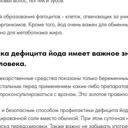
вья волос, ногтей и зубов.
 образования фагоцитов - клеток, отвечающих за ун
рганизмов. Кроме того, йод очень важен для обменны
но для метаболизма жира.
ка дефицита йода имеет важное з
ловека.
карственные средства показаны только беременны
стальным перед применением каких-либо препарато
проконсультироваться с врачом. Это золотое правило
 и безопасным способом профилактики дефицита йод
дированной соли вместо обычной. При этом суточная
иска передозировки. Также важно не забывать употр