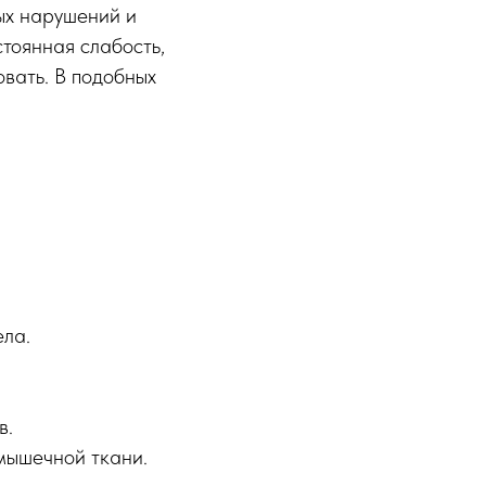
ых нарушений и
тоянная слабость,
овать. В подобных
ела.
в.
мышечной ткани.