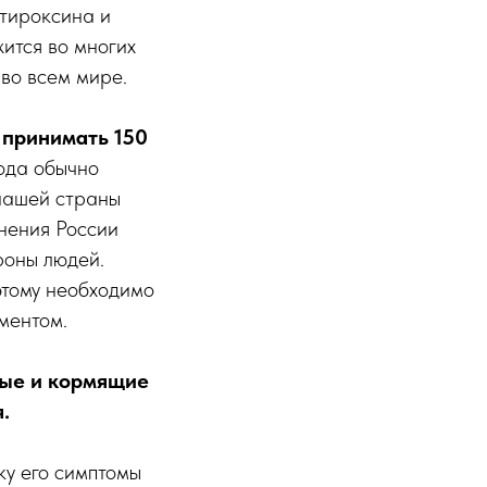
 тироксина и
ится во многих
во всем мире.
 принимать 150
йода обычно
 нашей страны
нения России
роны людей.
этому необходимо
ментом.
ные и кормящие
.
ку его симптомы