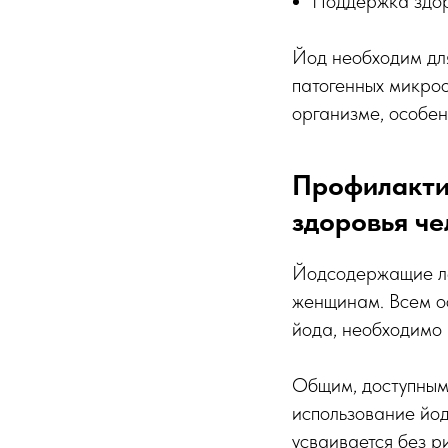
Поддержка здоро
Йод необходим для
патогенных микроо
организме, особен
Профилакти
здоровья че
Йодсодержащие ле
женщинам. Всем о
йода, необходимо 
Общим, доступным
использование йо
усваивается без р