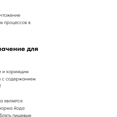
ичтожение
х процессов в
начение для
м и кормящим
в с содержанием
!
а является
 норма йода
еблять пищевые