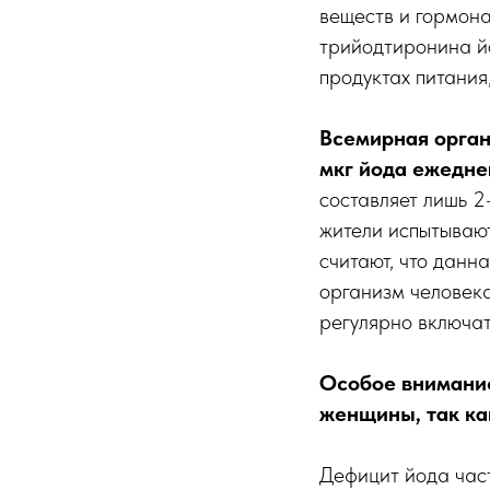
веществ и гормона
трийодтиронина йо
продуктах питания
Всемирная орган
мкг йода ежедне
составляет лишь 2
жители испытываю
считают, что данн
организм человека
регулярно включат
Особое внимани
женщины, так как
Дефицит йода част