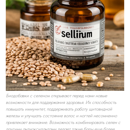
Биодобавки с селеном открывают перед нами новые
возможности для поддержания здоровья. Их способность
повышать иммунитет, поддерживать работу щитовидной
железы и улучшать состояние волос и ногтей несомненно
привлекает внимание. Возможность комбинировать селен с
другими антиоксидантами делает такие бады еще более