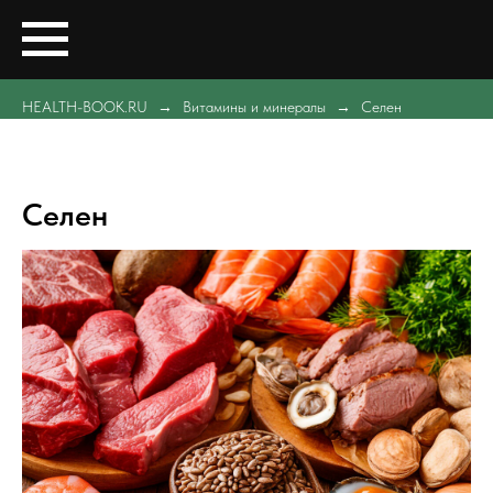
HEALTH-BOOK.RU
Витамины и минералы
Селен
Селен