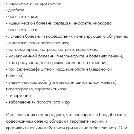
• параличах и потере памяти;
• диабете;
• болезнях кожи;
• ишемической болезни сердца и инфаркте миокарда;
• болезнях глаз;
• лучевой болезни и последствиях ионизирующего облучения;
• онкологических заболеваниях;
• остеохондрозе, артрозе, артрите, переломах;
• мочекаменной болезни, пиелонефрите и болезнях печени;
• как предупреждение преждевременного старения;
• при селенодефицитной кардиомиопатии (кешанской
болезни);
• эндемическом зобе (гиперплазии щитовидной железы),
гипертиреозе, тиреотоксикозе;
• гипертонии;
• заболеваниях полости рта и др.
Исследования подтверждают, что препараты и биодобавки с
содержанием селена обладают терапевтическим и
профилактическим действием при многих заболеваниях. Они