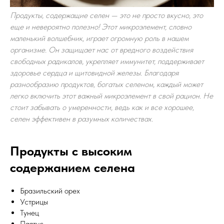
Продукты, содержащие селен — это не просто вкусно, это
еще и невероятно полезно! Этот микроэлемент, словно
маленький волшебник, играет огромную роль в нашем
организме. Он защищает нас от вредного воздействия
свободных радикалов, укрепляет иммунитет, поддерживает
здоровье сердца и щитовидной железы. Благодаря
разнообразию продуктов, богатых селеном, каждый может
легко включить этот важный микроэлемент в свой рацион. Не
стоит забывать о умеренности, ведь как и все хорошее,
селен эффективен в разумных количествах.
Продукты с высоким
содержанием селена
Бразильский орех
Устрицы
Тунец
Палтус