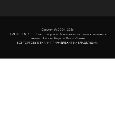
Copyright © 2004—2026
HEALTH-BOOK.RU - Сайт о здоровом образе жизни, активном долголетии и
питании. Новости. Рецепты. Диеты. Советы.
ВСЕ ТОРГОВЫЕ ЗНАКИ ПРИНАДЛЕЖАТ ИХ ВЛАДЕЛЬЦАМ!