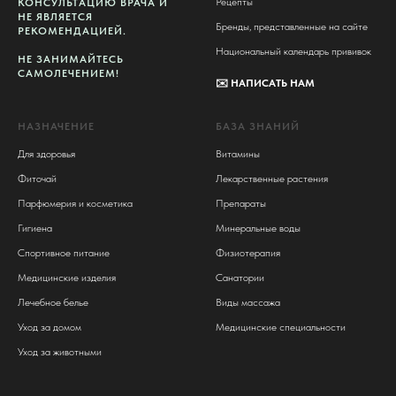
Рецепты
КОНСУЛЬТАЦИЮ ВРАЧА И
НЕ ЯВЛЯЕТСЯ
Бренды, представленные на сайте
РЕКОМЕНДАЦИЕЙ.
Национальный календарь прививок
НЕ ЗАНИМАЙТЕСЬ
САМОЛЕЧЕНИЕМ!
✉️
НАПИСАТЬ НАМ
НАЗНАЧЕНИЕ
БАЗА ЗНАНИЙ
Для здоровья
Витамины
Фиточай
Лекарственные растения
Парфюмерия и косметика
Препараты
Гигиена
Минеральные воды
Спортивное питание
Физиотерапия
Медицинские изделия
Санатории
Лечебное белье
Виды массажа
Уход за домом
Медицинские специальности
Уход за животными