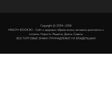
Copyright © 2004—2026
HEALTH-BOOK.RU - Сайт о здоровом образе жизни, активном долголетии и
питании. Новости. Рецепты. Диеты. Советы.
ВСЕ ТОРГОВЫЕ ЗНАКИ ПРИНАДЛЕЖАТ ИХ ВЛАДЕЛЬЦАМ!