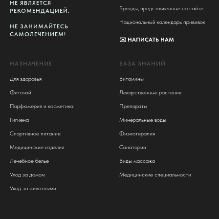
НЕ ЯВЛЯЕТСЯ
Бренды, представленные на сайте
РЕКОМЕНДАЦИЕЙ.
Национальный календарь прививок
НЕ ЗАНИМАЙТЕСЬ
САМОЛЕЧЕНИЕМ!
✉️
НАПИСАТЬ НАМ
НАЗНАЧЕНИЕ
БАЗА ЗНАНИЙ
Для здоровья
Витамины
Фиточай
Лекарственные растения
Парфюмерия и косметика
Препараты
Гигиена
Минеральные воды
Спортивное питание
Физиотерапия
Медицинские изделия
Санатории
Лечебное белье
Виды массажа
Уход за домом
Медицинские специальности
Уход за животными