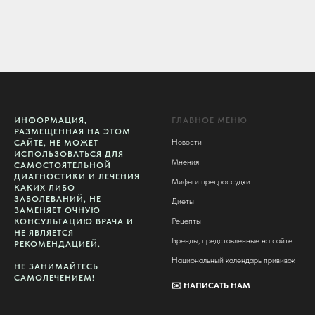
ИНФОРМАЦИЯ,
ГЛАВНОЕ МЕНЮ
РАЗМЕЩЕННАЯ НА ЭТОМ
Новости
САЙТЕ, НЕ МОЖЕТ
ИСПОЛЬЗОВАТЬСЯ ДЛЯ
Мнения
САМОСТОЯТЕЛЬНОЙ
ДИАГНОСТИКИ И ЛЕЧЕНИЯ
Мифы и предрассудки
КАКИХ ЛИБО
ЗАБОЛЕВАНИЙ, НЕ
Диеты
ЗАМЕНЯЕТ ОЧНУЮ
Рецепты
КОНСУЛЬТАЦИЮ ВРАЧА И
НЕ ЯВЛЯЕТСЯ
Бренды, представленные на сайте
РЕКОМЕНДАЦИЕЙ.
Национальный календарь прививок
НЕ ЗАНИМАЙТЕСЬ
САМОЛЕЧЕНИЕМ!
✉️
НАПИСАТЬ НАМ