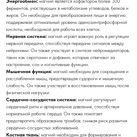
Энергообмен:
магний является кофактором более 300
ферментов, участвующих в метаболизме углеводов, белков и
жиров. Он необходим для преобразования пищи в энергию,
поддерживая оптимальный уровень аденозинтрифосфорной
кислоты, необходимой для работы всех клеток.
Нервная система:
магний играет важную роль в регуляции
нервной передачи, способствуя передаче сигналов между
нейронами. Он также участвует в синтезе нейромедиаторов,
таких как серотонин и дофамин, которые отвечают за
настроение, сон и когнитивные функции.
Мышечная функция:
магний необходим для сокращения и
расслабления мышц, предотвращая судороги и мышечную
слабость. Он также участвует в восстановлении мышц после
физической нагрузки.
Сердечно-сосудистая система:
магний регулирует
сердечный ритм и артериальное давление, способствуя
нормальной работе сердца. Он также помогает
предотвратить образование тромбов, снижая риск развития
сердечно-сосудистых заболеваний.
Костная ткань:
магний необходим для формирования и