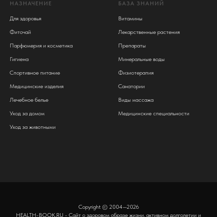
НАЗНАЧЕНИЕ
БАЗА ЗНАНИЙ
Для здоровья
Витамины
Фиточай
Лекарственные растения
Парфюмерия и косметика
Препараты
Гигиена
Минеральные воды
Спортивное питание
Физиотерапия
Медицинские изделия
Санатории
Лечебное белье
Виды массажа
Уход за домом
Медицинские специальности
Уход за животными
Copyright © 2004—2026
HEALTH-BOOK.RU - Сайт о здоровом образе жизни, активном долголетии и